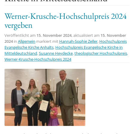
t
Werner-Krusche-Hochschulpreis 2024
i
o
vergeben
n
Veröffentlicht am
15. November 2024
, aktualisiert am
15. November
2024
in
Allgemein
markiert mit
Hannah-Sophie Zeller
,
Hochschulpreis
Evangelische Kirche Anhalts
,
Hochschulpreis Evangelische Kirche in
Mitteldeutschland
,
Susanne Heydecke
,
theologischer Hochschulpreis
,
Werner-Krusche-Hochschulpreis 2024