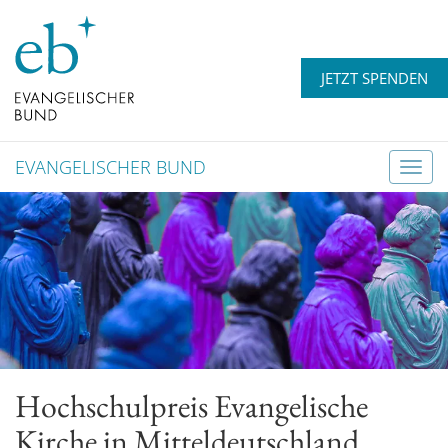
JETZT SPENDEN
EVANGELISCHER BUND
T
o
g
g
l
e
n
a
v
Hochschulpreis Evangelische
i
g
Kirche in Mitteldeutschland
a