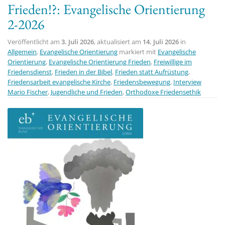
Frieden!?: Evangelische Orientierung
t
2-2026
i
o
Veröffentlicht am
3. Juli 2026
, aktualisiert am
14. Juli 2026
in
n
Allgemein
,
Evangelische Orientierung
markiert mit
Evangelische
Orientierung
,
Evangelische Orientierung Frieden
,
Freiwillige im
Friedensdienst
,
Frieden in der Bibel
,
Frieden statt Aufrüstung
,
Friedensarbeit evangelische Kirche
,
Friedensbewegung
,
Interview
Mario Fischer
,
Jugendliche und Frieden
,
Orthodoxe Friedensethik