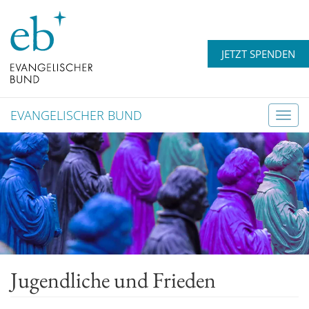
JETZT SPENDEN
EVANGELISCHER BUND
T
o
g
g
l
e
n
a
v
Jugendliche und Frieden
i
g
a