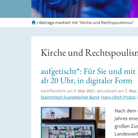
S
»
Beiträge markiert mit "Kirche und Rechtspoulismus"
t
a
r
t
Kirche und Rechtspoulis
s
e
i
aufgetischt*: Für Sie und mit
t
ab 20 Uhr, in digitaler Form
e
Veröffentlicht am
7. Mai 2021
, aktualisiert am
7. Mai
Stammtisch Evangelischer Bund
,
Hans-Ulrich Probst
,
Nach dem 
Jahres eine
großen Zus
Landesverb