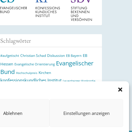
Schlagwörter
EB
Christian Schad
Diskussion
#aufgetischt
EB Bayern
Evangelischer
Hessen
Evangelische Orientierung
Bund
Kirchen
Hochschulpreis
konfessionskundliches Institut
Leuenberger Konkordie
Monatslosung
Monatsspruch
Orthodoxie
Reformation
römisch-katholische Kirche
Theologie
theologischer
Ökumene
Ukraine
Hochschulpreis
Ablehnen
Einstellungen anzeigen