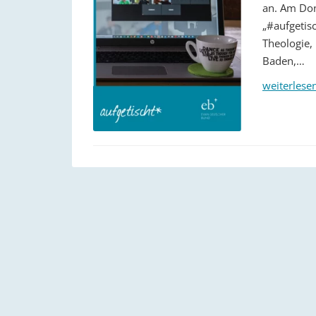
an. Am Don
„#aufgetis
Theologie,
Baden,…
weiterlese