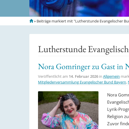
S
»
Beiträge markiert mit "Lutherstunde Evangelischer B
t
a
r
t
Lutherstunde Evangelisc
s
e
i
Nora Gomringer zu Gast in 
t
e
Veröffentlicht am
14. Februar 2026
in
Allgemein
mark
Mitgliederversammlung Evangelischer Bund Bayern
,
Nora Gomri
Evangelisc
Lyrik-Prog
Religion zu
Zuvor find