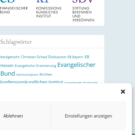
Schlagwörter
EB
Christian Schad
Diskussion
#aufgetischt
EB Bayern
Evangelischer
Hessen
Evangelische Orientierung
Bund
Kirchen
Hochschulpreis
konfessionskundliches Institut
Leuenberger Konkordie
Monatslosung
Monatsspruch
Orthodoxie
Reformation
römisch-katholische Kirche
Theologie
theologischer
Ökumene
Ukraine
Hochschulpreis
Ablehnen
Einstellungen anzeigen