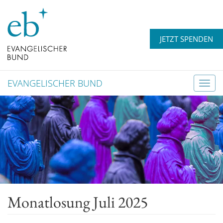
JETZT SPENDEN
EVANGELISCHER BUND
T
o
g
g
l
e
n
a
v
Monatlosung Juli 2025
i
g
a