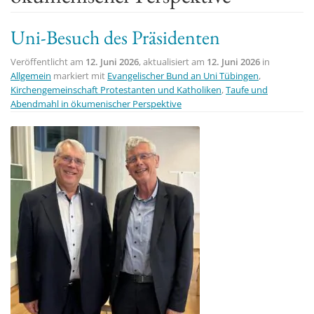
t
Uni-Besuch des Präsidenten
i
o
Veröffentlicht am
12. Juni 2026
, aktualisiert am
12. Juni 2026
in
n
Allgemein
markiert mit
Evangelischer Bund an Uni Tübingen
,
Kirchengemeinschaft Protestanten und Katholiken
,
Taufe und
Abendmahl in ökumenischer Perspektive