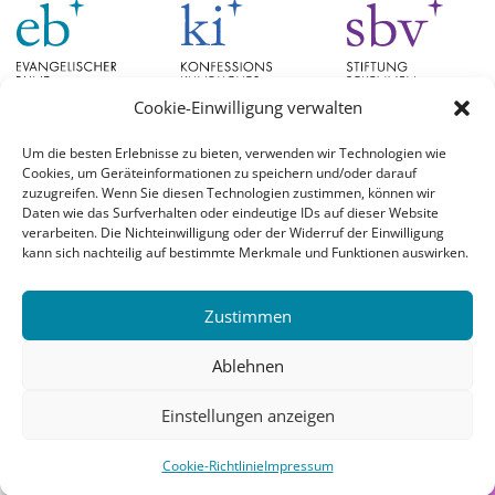
Cookie-Einwilligung verwalten
Um die besten Erlebnisse zu bieten, verwenden wir Technologien wie
Cookies, um Geräteinformationen zu speichern und/oder darauf
Schlagwörter
zuzugreifen. Wenn Sie diesen Technologien zustimmen, können wir
Daten wie das Surfverhalten oder eindeutige IDs auf dieser Website
verarbeiten. Die Nichteinwilligung oder der Widerruf der Einwilligung
EB Hessen
Christian Schad
Diskussion
#aufgetischt
EB Bayern
Evangelische
kann sich nachteilig auf bestimmte Merkmale und Funktionen auswirken.
Evangelischer Bund
Kirchen
Orientierung
Hochschulpreis
konfessionskundliches Institut
Monatslosung
Leuenberger Konkordie
Zustimmen
Monatsspruch
Orthodoxie
römisch-katholische Kirche
Theologie
Reformation
Ökumene
Ablehnen
Ukraine
theologischer Hochschulpreis
Einstellungen anzeigen
© 2026 Evangelischer Bund |
Login
Cookie-Richtlinie
Impressum