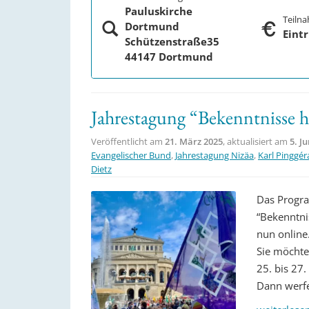
Pauluskirche
Teiln
Dortmund
Eintr
Schützenstraße35
44147 Dortmund
Jahrestagung “Bekenntnisse 
Veröffentlicht am
21. März 2025
, aktualisiert am
5. J
Evangelischer Bund
,
Jahrestagung Nizäa
,
Karl Pinggér
Dietz
Das Progra
“Bekenntni
nun online
Sie möchte
25. bis 27
Dann werfe