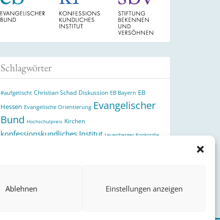
Schlagwörter
EB
Christian Schad
Diskussion
#aufgetischt
EB Bayern
Evangelischer
Hessen
Evangelische Orientierung
Bund
Kirchen
Hochschulpreis
konfessionskundliches Institut
Leuenberger Konkordie
Monatslosung
Monatsspruch
Orthodoxie
Reformation
römisch-katholische Kirche
Theologie
theologischer
Ökumene
Ukraine
Hochschulpreis
Ablehnen
Einstellungen anzeigen