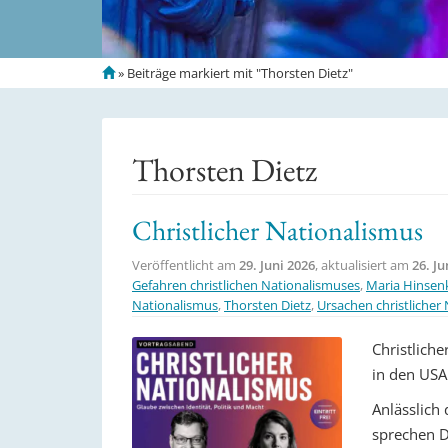
S
»
Beiträge markiert mit "Thorsten Dietz"
t
a
r
t
Thorsten Dietz
s
e
i
Christlicher Nationalismus
t
e
Veröffentlicht am
29. Juni 2026
, aktualisiert am
26. Ju
Gefahren christlichen Nationalismuses
,
Maria Hinse
Nationalismus
,
Thorsten Dietz
,
Ursachen christlicher
Christlich
in den USA
Anlässlich
sprechen D