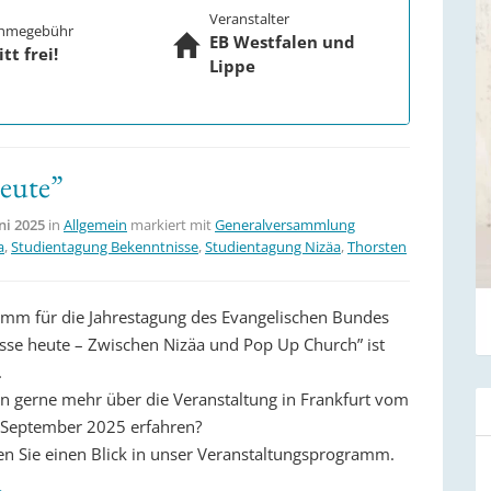
Veranstalter
ahmegebühr
EB Westfalen und
itt frei!
Lippe
heute”
uni 2025
in
Allgemein
markiert mit
Generalversammlung
a
,
Studientagung Bekenntnisse
,
Studientagung Nizäa
,
Thorsten
mm für die Jahrestagung des Evangelischen Bundes
sse heute – Zwischen Nizäa und Pop Up Church” ist
.
n gerne mehr über die Veranstaltung in Frankfurt vom
. September 2025 erfahren?
n Sie einen Blick in unser Veranstaltungsprogramm.