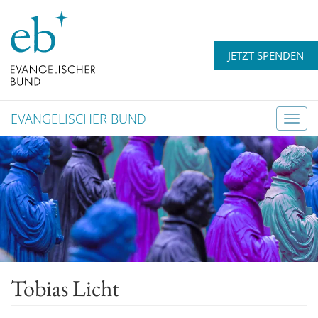
JETZT SPENDEN
EVANGELISCHER BUND
T
o
g
g
l
e
n
a
v
Tobias Licht
i
g
a