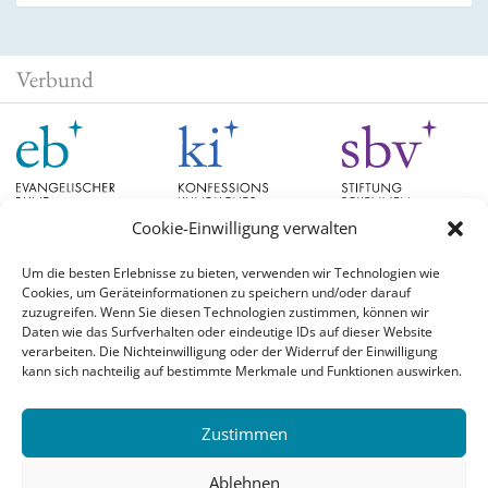
Verbund
Cookie-Einwilligung verwalten
Um die besten Erlebnisse zu bieten, verwenden wir Technologien wie
Cookies, um Geräteinformationen zu speichern und/oder darauf
Schlagwörter
zuzugreifen. Wenn Sie diesen Technologien zustimmen, können wir
Daten wie das Surfverhalten oder eindeutige IDs auf dieser Website
verarbeiten. Die Nichteinwilligung oder der Widerruf der Einwilligung
EB Hessen
Christian Schad
Diskussion
#aufgetischt
EB Bayern
Evangelische
kann sich nachteilig auf bestimmte Merkmale und Funktionen auswirken.
Evangelischer Bund
Kirchen
Orientierung
Hochschulpreis
konfessionskundliches Institut
Monatslosung
Leuenberger Konkordie
Zustimmen
Monatsspruch
Orthodoxie
römisch-katholische Kirche
Theologie
Reformation
Ökumene
Ablehnen
Ukraine
theologischer Hochschulpreis