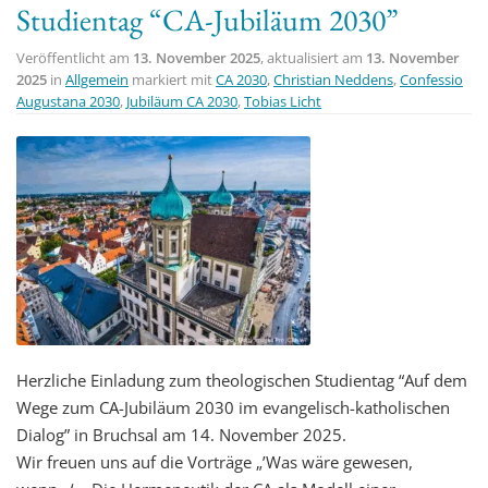
Studientag “CA-Jubiläum 2030”
t
i
Veröffentlicht am
13. November 2025
, aktualisiert am
13. November
o
2025
in
Allgemein
markiert mit
CA 2030
,
Christian Neddens
,
Confessio
Augustana 2030
,
Jubiläum CA 2030
,
Tobias Licht
n
Herzliche Einladung zum theologischen Studientag “Auf dem
Wege zum CA-Jubiläum 2030 im evangelisch-katholischen
Dialog” in Bruchsal am 14. November 2025.
Wir freuen uns auf die Vorträge „’Was wäre gewesen,