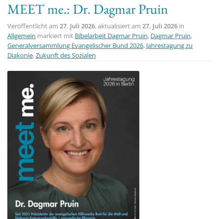
MEET me.: Dr. Dagmar Pruin
t
i
Veröffentlicht am
27. Juli 2026
, aktualisiert am
27. Juli 2026
in
o
Allgemein
markiert mit
Bibelarbeit Dagmar Pruin
,
Dagmar Pruin
,
Generalversammlung Evangelischer Bund 2026
,
Jahrestagung zu
n
Diakonie
,
Zukunft des Sozialen