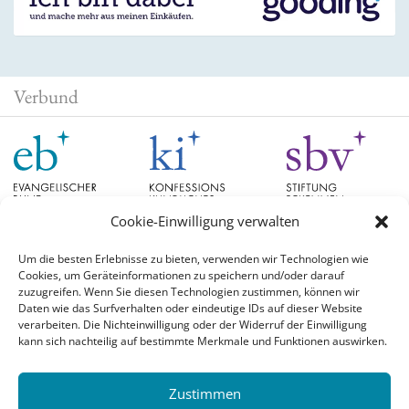
Verbund
Cookie-Einwilligung verwalten
Um die besten Erlebnisse zu bieten, verwenden wir Technologien wie
Cookies, um Geräteinformationen zu speichern und/oder darauf
Schlagwörter
zuzugreifen. Wenn Sie diesen Technologien zustimmen, können wir
Daten wie das Surfverhalten oder eindeutige IDs auf dieser Website
verarbeiten. Die Nichteinwilligung oder der Widerruf der Einwilligung
EB Hessen
Christian Schad
Diskussion
#aufgetischt
EB Bayern
Evangelische
kann sich nachteilig auf bestimmte Merkmale und Funktionen auswirken.
Evangelischer Bund
Kirchen
Orientierung
Hochschulpreis
konfessionskundliches Institut
Monatslosung
Leuenberger Konkordie
Zustimmen