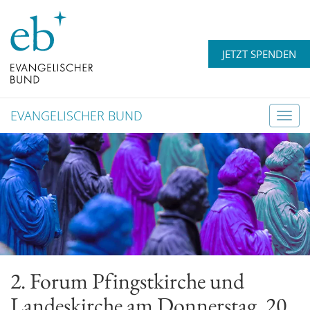
JETZT SPENDEN
EVANGELISCHER BUND
T
o
g
g
l
e
n
a
v
2. Forum Pfingstkirche und
i
g
Landeskirche am Donnerstag, 20.
a