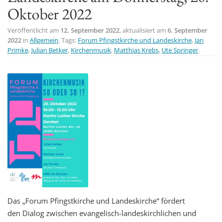
Oktober 2022
t
i
Veröffentlicht am
12. September 2022
, aktualisiert am
6. September
o
2022
in
Allgemein
. Tags:
Forum Pfingstkirche und Landeskirche
,
Jan
n
Primke
,
Julian Betker
,
Kirchenmusik
,
Matthias Krebs
,
Ute Springer
.
Das „Forum Pfingstkirche und Landeskirche“ fördert
den
Dialog zwischen evangelisch-landeskirchlichen und