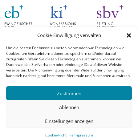
Cookie-Einwilligung verwalten
Um die besten Erlebnisse zu bieten, verwenden wir Technologien wie
Cookies, um Geräteinformationen zu speichern und/oder darauf
Schlagwörter
zuzugreifen. Wenn Sie diesen Technologien zustimmen, können wir
Daten wie das Surfverhalten oder eindeutige IDs auf dieser Website
verarbeiten. Die Nichteinwilligung oder der Widerruf der Einwilligung
EB Hessen
Christian Schad
Diskussion
#aufgetischt
EB Bayern
Evangelische
kann sich nachteilig auf bestimmte Merkmale und Funktionen auswirken.
Evangelischer Bund
Kirchen
Orientierung
Hochschulpreis
konfessionskundliches Institut
Monatslosung
Leuenberger Konkordie
Zustimmen
Monatsspruch
Orthodoxie
römisch-katholische Kirche
Theologie
Reformation
Ökumene
Ablehnen
Ukraine
theologischer Hochschulpreis
Einstellungen anzeigen
© 2026 Evangelischer Bund |
Login
Cookie-Richtlinie
Impressum