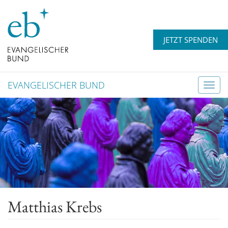
JETZT SPENDEN
EVANGELISCHER BUND
T
o
g
g
l
e
n
a
v
Matthias Krebs
i
g
a