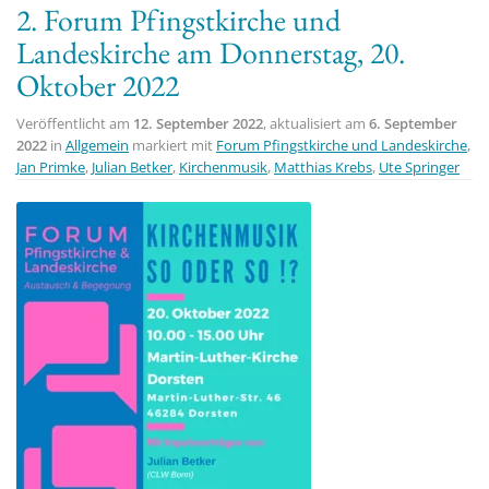
2. Forum Pfingstkirche und
t
Landeskirche am Donnerstag, 20.
i
Oktober 2022
o
n
Veröffentlicht am
12. September 2022
, aktualisiert am
6. September
2022
in
Allgemein
markiert mit
Forum Pfingstkirche und Landeskirche
,
Jan Primke
,
Julian Betker
,
Kirchenmusik
,
Matthias Krebs
,
Ute Springer