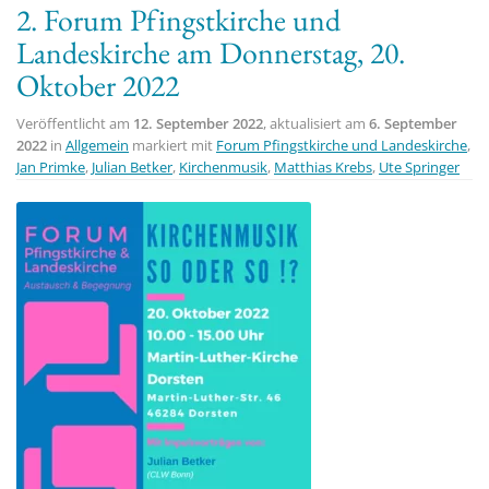
2. Forum Pfingstkirche und
t
Landeskirche am Donnerstag, 20.
i
Oktober 2022
o
n
Veröffentlicht am
12. September 2022
, aktualisiert am
6. September
2022
in
Allgemein
markiert mit
Forum Pfingstkirche und Landeskirche
,
Jan Primke
,
Julian Betker
,
Kirchenmusik
,
Matthias Krebs
,
Ute Springer