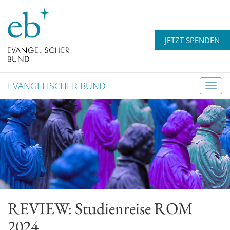
JETZT SPENDEN
EVANGELISCHER BUND
T
o
g
g
l
e
n
a
v
REVIEW: Studienreise ROM
i
g
2024
a