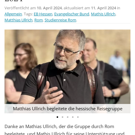
t
Veröffentlicht am
10. April 2024
, aktualisiert am
11. April 2024
in
Allgemein
. Tags:
EB Hessen
,
Evangelischer Bund
,
Mathis Ullrich
,
i
Matthias Ullrich
,
Rom
,
Studienreise Rom
.
o
n
Matthias Ullrich begleitete die hessische Reisegruppe
Danke an Mathias Ullrich, der die Gruppe durch Rom
begleitete, und Mathis Ullrich für seine Unterstützung und