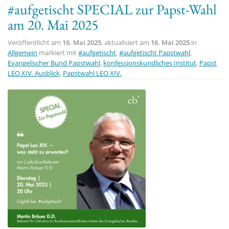
#aufgetischt SPECIAL zur Papst-Wahl
t
am 20. Mai 2025
i
o
Veröffentlicht am
16. Mai 2025
, aktualisiert am
16. Mai 2025
in
n
Allgemein
markiert mit
#aufgetischt
,
#aufgetischt Papstwahl
,
Evangelischer Bund Papstwahl
,
konfessionskundliches Institut
,
Papst
LEO XIV. Ausblick
,
Papstwahl LEO XIV.