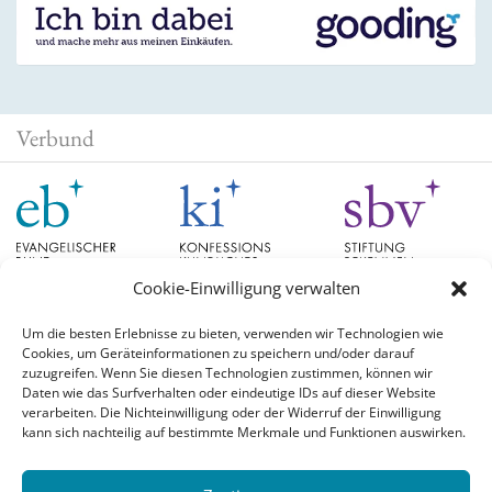
Verbund
Cookie-Einwilligung verwalten
Um die besten Erlebnisse zu bieten, verwenden wir Technologien wie
Cookies, um Geräteinformationen zu speichern und/oder darauf
Schlagwörter
zuzugreifen. Wenn Sie diesen Technologien zustimmen, können wir
Daten wie das Surfverhalten oder eindeutige IDs auf dieser Website
verarbeiten. Die Nichteinwilligung oder der Widerruf der Einwilligung
EB Hessen
Christian Schad
Diskussion
#aufgetischt
EB Bayern
Evangelische
kann sich nachteilig auf bestimmte Merkmale und Funktionen auswirken.
Evangelischer Bund
Kirchen
Orientierung
Hochschulpreis
konfessionskundliches Institut
Monatslosung
Leuenberger Konkordie