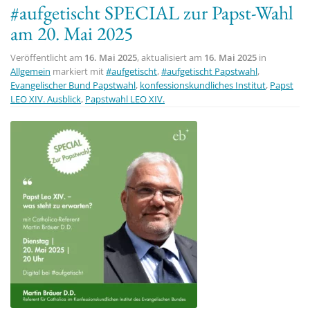
#aufgetischt SPECIAL zur Papst-Wahl
t
am 20. Mai 2025
i
o
Veröffentlicht am
16. Mai 2025
, aktualisiert am
16. Mai 2025
in
n
Allgemein
markiert mit
#aufgetischt
,
#aufgetischt Papstwahl
,
Evangelischer Bund Papstwahl
,
konfessionskundliches Institut
,
Papst
LEO XIV. Ausblick
,
Papstwahl LEO XIV.