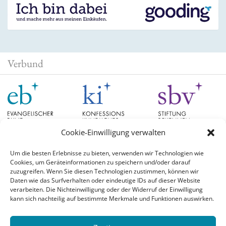
Verbund
Cookie-Einwilligung verwalten
Um die besten Erlebnisse zu bieten, verwenden wir Technologien wie
Cookies, um Geräteinformationen zu speichern und/oder darauf
Schlagwörter
zuzugreifen. Wenn Sie diesen Technologien zustimmen, können wir
Daten wie das Surfverhalten oder eindeutige IDs auf dieser Website
verarbeiten. Die Nichteinwilligung oder der Widerruf der Einwilligung
EB Hessen
Christian Schad
Diskussion
#aufgetischt
EB Bayern
Evangelische
kann sich nachteilig auf bestimmte Merkmale und Funktionen auswirken.
Evangelischer Bund
Kirchen
Orientierung
Hochschulpreis
konfessionskundliches Institut
Monatslosung
Leuenberger Konkordie