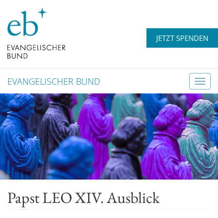
JETZT SPENDEN
EVANGELISCHER BUND
T
o
g
g
l
e
n
a
v
Papst LEO XIV. Ausblick
i
g
a