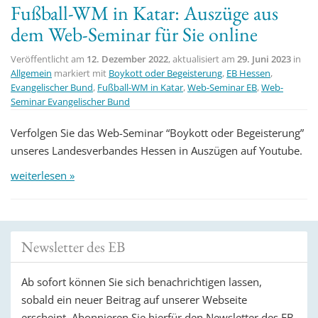
Fußball-WM in Katar: Auszüge aus
t
dem Web-Seminar für Sie online
i
o
Veröffentlicht am
12. Dezember 2022
, aktualisiert am
29. Juni 2023
in
n
Allgemein
markiert mit
Boykott oder Begeisterung
,
EB Hessen
,
Evangelischer Bund
,
Fußball-WM in Katar
,
Web-Seminar EB
,
Web-
Seminar Evangelischer Bund
Verfolgen Sie das Web-Seminar “Boykott oder Begeisterung”
unseres Landesverbandes Hessen in Auszügen auf Youtube.
weiterlesen »
Newsletter des EB
Ab sofort können Sie sich benachrichtigen lassen,
sobald ein neuer Beitrag auf unserer Webseite
erscheint. Abonnieren Sie hierfür den Newsletter des EB.