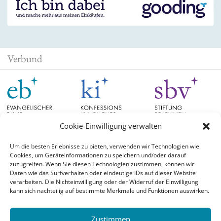
Verbund
Cookie-Einwilligung verwalten
Um die besten Erlebnisse zu bieten, verwenden wir Technologien wie
Cookies, um Geräteinformationen zu speichern und/oder darauf
Schlagwörter
zuzugreifen. Wenn Sie diesen Technologien zustimmen, können wir
Daten wie das Surfverhalten oder eindeutige IDs auf dieser Website
verarbeiten. Die Nichteinwilligung oder der Widerruf der Einwilligung
EB Hessen
Christian Schad
Diskussion
#aufgetischt
EB Bayern
Evangelische
kann sich nachteilig auf bestimmte Merkmale und Funktionen auswirken.
Evangelischer Bund
Kirchen
Orientierung
Hochschulpreis
konfessionskundliches Institut
Monatslosung
Leuenberger Konkordie
Zustimmen