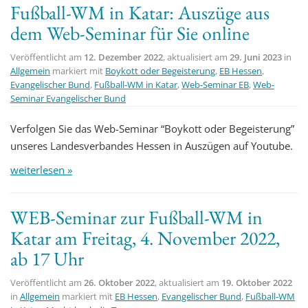
Fußball-WM in Katar: Auszüge aus
t
dem Web-Seminar für Sie online
i
o
Veröffentlicht am
12. Dezember 2022
, aktualisiert am
29. Juni 2023
in
n
Allgemein
markiert mit
Boykott oder Begeisterung
,
EB Hessen
,
Evangelischer Bund
,
Fußball-WM in Katar
,
Web-Seminar EB
,
Web-
Seminar Evangelischer Bund
Verfolgen Sie das Web-Seminar “Boykott oder Begeisterung”
unseres Landesverbandes Hessen in Auszügen auf Youtube.
weiterlesen »
WEB-Seminar zur Fußball-WM in
Katar am Freitag, 4. November 2022,
ab 17 Uhr
Veröffentlicht am
26. Oktober 2022
, aktualisiert am
19. Oktober 2022
in
Allgemein
markiert mit
EB Hessen
,
Evangelischer Bund
,
Fußball-WM