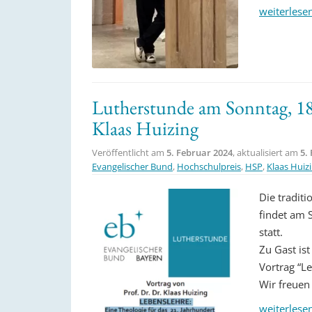
weiterlese
Lutherstunde am Sonntag, 18.
Klaas Huizing
Veröffentlicht am
5. Februar 2024
, aktualisiert am
5.
Evangelischer Bund
,
Hochschulpreis
,
HSP
,
Klaas Huiz
Die tradit
findet am 
statt.
Zu Gast ist
Vortrag “Le
Wir freuen 
weiterlese