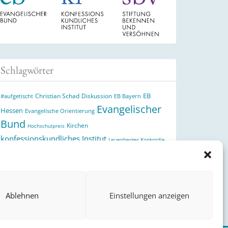
Schlagwörter
EB
Christian Schad
Diskussion
#aufgetischt
EB Bayern
Evangelischer
Hessen
Evangelische Orientierung
Bund
Kirchen
Hochschulpreis
konfessionskundliches Institut
Leuenberger Konkordie
Monatslosung
Monatsspruch
Orthodoxie
Reformation
römisch-katholische Kirche
Theologie
theologischer
Ökumene
Ukraine
Hochschulpreis
Ablehnen
Einstellungen anzeigen