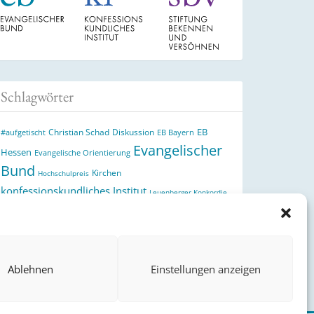
Schlagwörter
EB
Christian Schad
Diskussion
#aufgetischt
EB Bayern
Evangelischer
Hessen
Evangelische Orientierung
Bund
Kirchen
Hochschulpreis
konfessionskundliches Institut
Leuenberger Konkordie
Monatslosung
Monatsspruch
Orthodoxie
Reformation
römisch-katholische Kirche
Theologie
theologischer
Ökumene
Ukraine
Hochschulpreis
Ablehnen
Einstellungen anzeigen