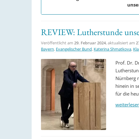
unse
REVIEW: Lutherstunde unser
Veröffentlicht am
29. Februar 2024
, aktualisiert am
2
Bayern
,
Evangelischer Bund
,
Katerina Shmatkova
,
Kla
Prof. Dr. D
Lutherstun
Nürnberg n
hinein in 
für die heu
weiterlese