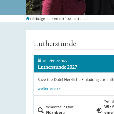
S
»
Beiträge markiert mit "Lutherstunde"
t
a
r
t
Lutherstunde
s
e
i
t
18. Februar 2027
e
Lutherstunde 2027
Save-the-Date! Herzliche Einladung zur Lu
weiterlesen »
Teiln
Wir 
Veranstaltungsort
Nürnberg
eine