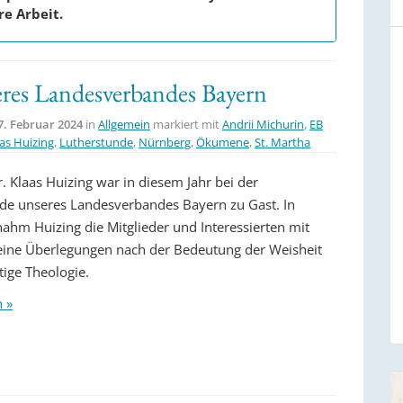
re Arbeit.
es Landesverbandes Bayern
7. Februar 2024
in
Allgemein
markiert mit
Andrii Michurin
,
EB
as Huizing
,
Lutherstunde
,
Nürnberg
,
Ökumene
,
St. Martha
r. Klaas Huizing war in diesem Jahr bei der
de unseres Landesverbandes Bayern zu Gast. In
ahm Huizing die Mitglieder und Interessierten mit
seine Überlegungen nach der Bedeutung der Weisheit
tige Theologie.
n »