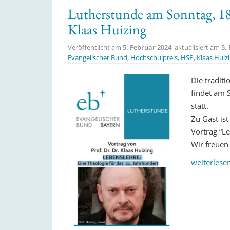
Lutherstunde am Sonntag, 18.
Klaas Huizing
Veröffentlicht am
5. Februar 2024
, aktualisiert am
5.
Evangelischer Bund
,
Hochschulpreis
,
HSP
,
Klaas Huiz
Die tradit
findet am 
statt.
Zu Gast ist
Vortrag “Le
Wir freuen 
weiterlese