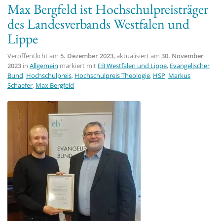
Max Bergfeld ist Hochschulpreisträger
t
des Landesverbands Westfalen und
i
Lippe
o
n
Veröffentlicht am
5. Dezember 2023
, aktualisiert am
30. November
2023
in
Allgemein
markiert mit
EB Westfalen und Lippe
,
Evangelischer
Bund
,
Hochschulpreis
,
Hochschulpreis Theologie
,
HSP
,
Markus
Schaefer
,
Max Bergfeld