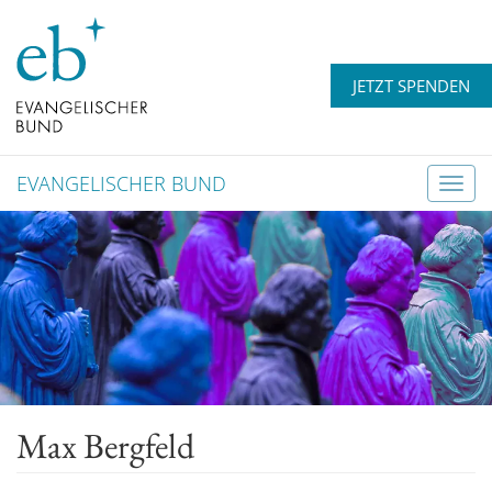
JETZT SPENDEN
EVANGELISCHER BUND
T
o
g
g
l
e
n
a
v
Max Bergfeld
i
g
a