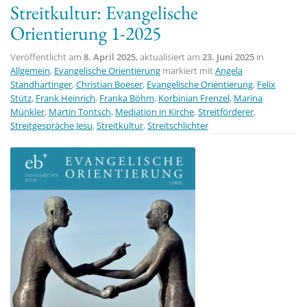
Streitkultur: Evangelische
t
Orientierung 1-2025
i
o
Veröffentlicht am
8. April 2025
, aktualisiert am
23. Juni 2025
in
n
Allgemein
,
Evangelische Orientierung
markiert mit
Angela
Standhartinger
,
Christian Boeser
,
Evangelische Orientierung
,
Felix
Stütz
,
Frank Heinrich
,
Franka Böhm
,
Korbinian Frenzel
,
Marina
Münkler
,
Martin Tontsch
,
Mediation in Kirche
,
Streitförderer
,
Streitgespräche Jesu
,
Streitkultur
,
Streitschlichter