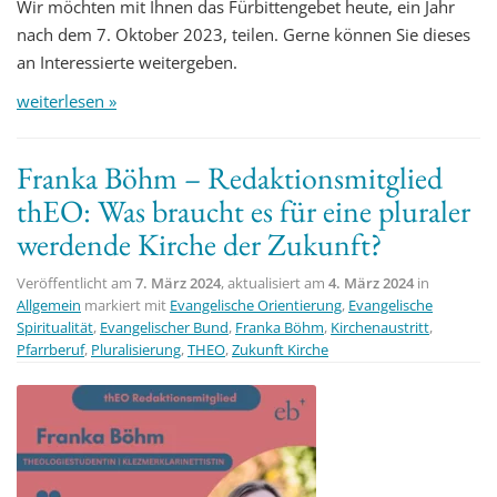
Wir möchten mit Ihnen das Fürbittengebet heute, ein Jahr
nach dem 7. Oktober 2023, teilen. Gerne können Sie dieses
an Interessierte weitergeben.
weiterlesen »
Franka Böhm – Redaktionsmitglied
thEO: Was braucht es für eine pluraler
werdende Kirche der Zukunft?
Veröffentlicht am
7. März 2024
, aktualisiert am
4. März 2024
in
Allgemein
markiert mit
Evangelische Orientierung
,
Evangelische
Spiritualität
,
Evangelischer Bund
,
Franka Böhm
,
Kirchenaustritt
,
Pfarrberuf
,
Pluralisierung
,
THEO
,
Zukunft Kirche