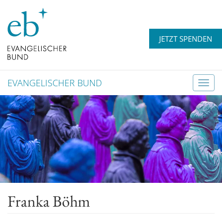
JETZT SPENDEN
EVANGELISCHER BUND
T
o
g
g
l
e
n
a
v
Franka Böhm
i
g
a