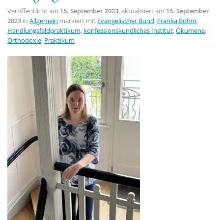
Veröffentlicht am
15. September 2023
, aktualisiert am
15. September
2023
in
Allgemein
markiert mit
Evangelischer Bund
,
Franka Böhm
,
Handlungsfeldpraktikum
,
konfessionskundliches Institut
,
Ökumene
,
Orthodoxie
,
Praktikum