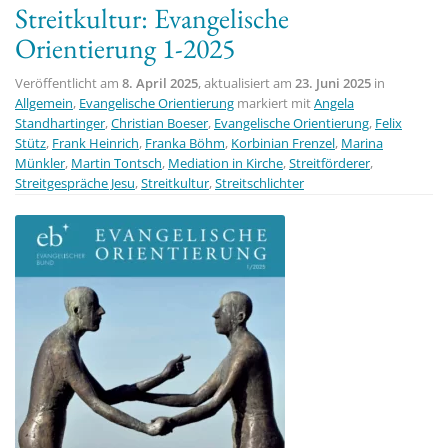
Streitkultur: Evangelische
t
Orientierung 1-2025
i
o
Veröffentlicht am
8. April 2025
, aktualisiert am
23. Juni 2025
in
n
Allgemein
,
Evangelische Orientierung
markiert mit
Angela
Standhartinger
,
Christian Boeser
,
Evangelische Orientierung
,
Felix
Stütz
,
Frank Heinrich
,
Franka Böhm
,
Korbinian Frenzel
,
Marina
Münkler
,
Martin Tontsch
,
Mediation in Kirche
,
Streitförderer
,
Streitgespräche Jesu
,
Streitkultur
,
Streitschlichter