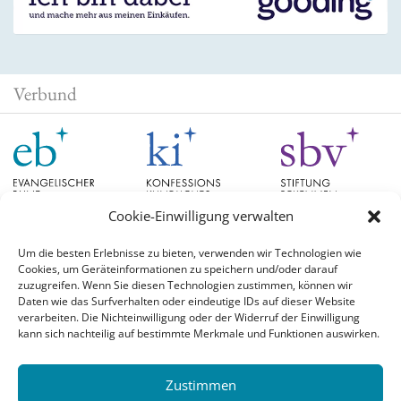
Verbund
Cookie-Einwilligung verwalten
Um die besten Erlebnisse zu bieten, verwenden wir Technologien wie
Cookies, um Geräteinformationen zu speichern und/oder darauf
Schlagwörter
zuzugreifen. Wenn Sie diesen Technologien zustimmen, können wir
Daten wie das Surfverhalten oder eindeutige IDs auf dieser Website
verarbeiten. Die Nichteinwilligung oder der Widerruf der Einwilligung
EB Hessen
Christian Schad
Diskussion
#aufgetischt
EB Bayern
Evangelische
kann sich nachteilig auf bestimmte Merkmale und Funktionen auswirken.
Evangelischer Bund
Kirchen
Orientierung
Hochschulpreis
konfessionskundliches Institut
Monatslosung
Leuenberger Konkordie
Zustimmen
Monatsspruch