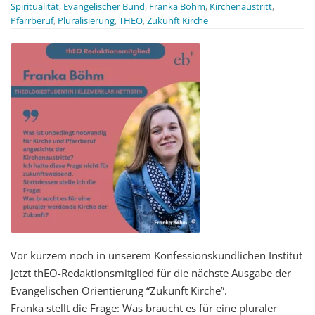
Spiritualität
,
Evangelischer Bund
,
Franka Böhm
,
Kirchenaustritt
,
Pfarrberuf
,
Pluralisierung
,
THEO
,
Zukunft Kirche
Vor kurzem noch in unserem Konfessionskundlichen Institut
jetzt thEO-Redaktionsmitglied für die nächste Ausgabe der
Evangelischen Orientierung “Zukunft Kirche”.
Franka stellt die Frage: Was braucht es für eine pluraler