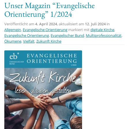
Unser Magazin “Evangelische
t
Orientierung” 1/2024
i
o
Veröffentlicht am
4. April 2024
, aktualisiert am
12. Juli 2024
in
n
Allgemein
,
Evangelische Orientierung
markiert mit
digitale Kirche
,
Evangelische Orientierung
,
Evangelischer Bund
,
Multiprofessionalität
,
Ökumene
,
Vielfalt
,
Zukunft Kirche