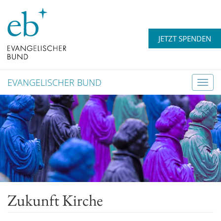
JETZT SPENDEN
EVANGELISCHER BUND
T
o
g
g
l
e
n
a
v
Zukunft Kirche
i
g
a