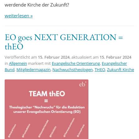
werdende Kirche der Zukunft?
weiterlesen »
EO goes NEXT GENERATION =
thEO
Veröffentlicht am
15. Februar 2024
, aktualisiert am
15. Februar 2024
in
Allgemein
markiert mit
Evangelische Orientierung
,
Evangelischer
Bund
,
Mitgliedermagazin
,
Nachwuchstheologen
,
THEO
,
Zukunft Kirche