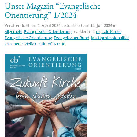
Unser Magazin “Evangelische
t
Orientierung” 1/2024
i
o
Veröffentlicht am
4. April 2024
, aktualisiert am
12. Juli 2024
in
n
Allgemein
,
Evangelische Orientierung
markiert mit
digitale Kirche
,
Evangelische Orientierung
,
Evangelischer Bund
,
Multiprofessionalität
,
Ökumene
,
Vielfalt
,
Zukunft Kirche