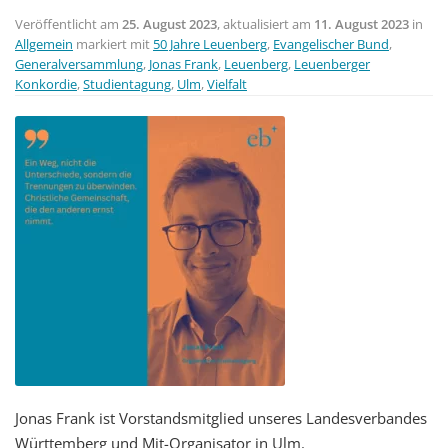
Veröffentlicht am
25. August 2023
, aktualisiert am
11. August 2023
in
Allgemein
markiert mit
50 Jahre Leuenberg
,
Evangelischer Bund
,
Generalversammlung
,
Jonas Frank
,
Leuenberg
,
Leuenberger
Konkordie
,
Studientagung
,
Ulm
,
Vielfalt
Jonas Frank ist Vorstandsmitglied unseres Landesverbandes
Württemberg und Mit-Organisator in Ulm.