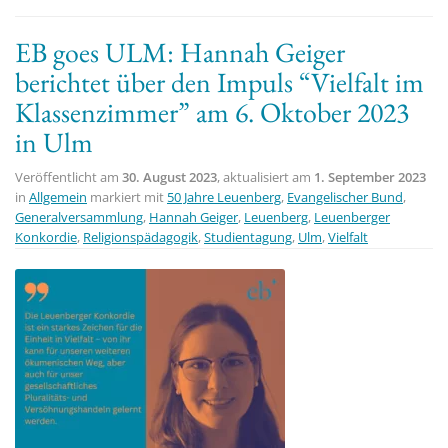
EB goes ULM: Hannah Geiger
berichtet über den Impuls “Vielfalt im
Klassenzimmer” am 6. Oktober 2023
in Ulm
Veröffentlicht am
30. August 2023
, aktualisiert am
1. September 2023
in
Allgemein
markiert mit
50 Jahre Leuenberg
,
Evangelischer Bund
,
Generalversammlung
,
Hannah Geiger
,
Leuenberg
,
Leuenberger
Konkordie
,
Religionspädagogik
,
Studientagung
,
Ulm
,
Vielfalt