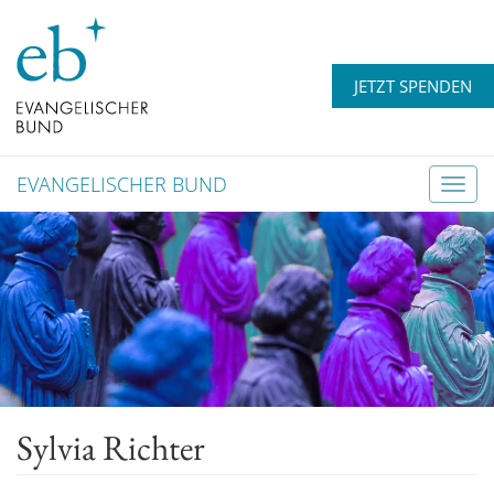
JETZT SPENDEN
EVANGELISCHER BUND
T
o
g
g
l
e
n
a
v
Sylvia Richter
i
g
a