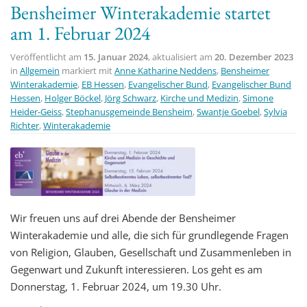
Bensheimer Winterakademie startet
t
am 1. Februar 2024
i
o
Veröffentlicht am
15. Januar 2024
, aktualisiert am
20. Dezember 2023
n
in
Allgemein
markiert mit
Anne Katharine Neddens
,
Bensheimer
Winterakademie
,
EB Hessen
,
Evangelischer Bund
,
Evangelischer Bund
Hessen
,
Holger Böckel
,
Jörg Schwarz
,
Kirche und Medizin
,
Simone
Heider-Geiss
,
Stephanusgemeinde Bensheim
,
Swantje Goebel
,
Sylvia
Richter
,
Winterakademie
Wir freuen uns auf drei Abende der Bensheimer
Winterakademie und alle, die sich für grundlegende Fragen
von Religion, Glauben, Gesellschaft und Zusammenleben in
Gegenwart und Zukunft interessieren. Los geht es am
Donnerstag, 1. Februar 2024, um 19.30 Uhr.