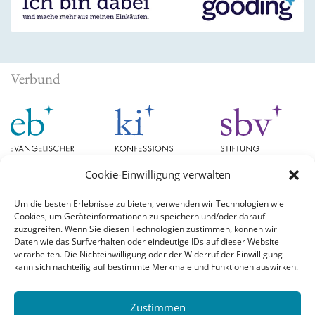
Verbund
Cookie-Einwilligung verwalten
Um die besten Erlebnisse zu bieten, verwenden wir Technologien wie
Cookies, um Geräteinformationen zu speichern und/oder darauf
Schlagwörter
zuzugreifen. Wenn Sie diesen Technologien zustimmen, können wir
Daten wie das Surfverhalten oder eindeutige IDs auf dieser Website
verarbeiten. Die Nichteinwilligung oder der Widerruf der Einwilligung
EB Hessen
Christian Schad
Diskussion
#aufgetischt
EB Bayern
Evangelische
kann sich nachteilig auf bestimmte Merkmale und Funktionen auswirken.
Evangelischer Bund
Kirchen
Orientierung
Hochschulpreis
konfessionskundliches Institut
Monatslosung
Leuenberger Konkordie
Zustimmen