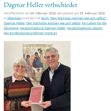
Dagmar Heller verbschiedet
t
i
Veröffentlicht am
24. Februar 2026
, aktualisiert am
25. Februar 2026
o
in
Allgemein
markiert mit
Buch "Den Nächsten kennen wie sich selbst"
,
Dagmar Heller
,
Den Nächsten kennen wie sich selbst
,
Ein Leben für die
n
Ökumene
,
Verabschiedung Dagmar Heller
,
Verabschiedung Leiterin
des Konfessionskundlichen Instituts