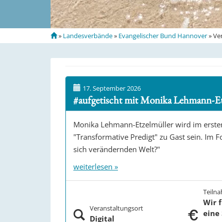
S
»
Landesverbände
»
Evangelischer Bund Hannover
»
Ve
t
a
r
t
s
17. September 2026
e
#aufgetischt mit Monika Lehmann-Et
i
t
Monika Lehmann-Etzelmüller wird im erst
e
"Transformative Predigt" zu Gast sein. Im Fo
sich verändernden Welt?"
weiterlesen »
Teiln
Wir 
Veranstaltungsort
eine
Digital