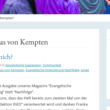
n Kempten"
mas von Kempten
mich?
 mit
Apostolische Sukzession
,
Communität
omas von Kempten
,
Evangelische Orientierung Nachfolge
,
Junge
le Ausgabe unseres Magazins “Evangelische
g” titelt “Nachfolge”.
 uns, dass das Heft bereits zum zweiten Mal von der
daktion thEO” verantwortet wird und danken Franka