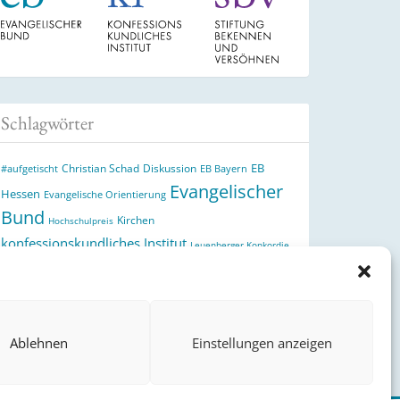
Schlagwörter
EB
Christian Schad
Diskussion
#aufgetischt
EB Bayern
Evangelischer
Hessen
Evangelische Orientierung
Bund
Kirchen
Hochschulpreis
konfessionskundliches Institut
Leuenberger Konkordie
Monatslosung
Monatsspruch
Orthodoxie
Reformation
römisch-katholische Kirche
Theologie
theologischer
Ökumene
Ukraine
Hochschulpreis
Ablehnen
Einstellungen anzeigen