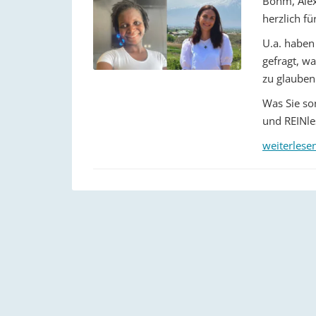
Böhm, Alex
herzlich f
U.a. haben
gefragt, wa
zu glauben
Was Sie so
und REINle
weiterlese