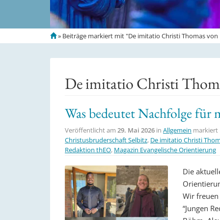
S
»
Beiträge markiert mit "De imitatio Christi Thomas vo
t
a
r
t
De imitatio Christi Tho
s
e
i
Was bedeutet Nachfolge für 
t
e
Veröffentlicht am
29. Mai 2026
in
Allgemein
markiert
Christusbruderschaft Selbitz
,
De imitatio Christi Th
Redaktion thEO
,
Magazin Evangelische Orientierung
Die aktuel
Orientierun
Wir freuen
“Jungen Re