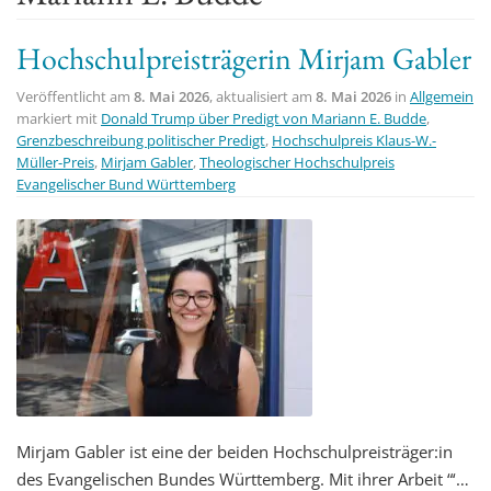
t
Hochschulpreisträgerin Mirjam Gabler
i
o
Veröffentlicht am
8. Mai 2026
, aktualisiert am
8. Mai 2026
in
Allgemein
n
markiert mit
Donald Trump über Predigt von Mariann E. Budde
,
Grenzbeschreibung politischer Predigt
,
Hochschulpreis Klaus-W.-
Müller-Preis
,
Mirjam Gabler
,
Theologischer Hochschulpreis
Evangelischer Bund Württemberg
Mirjam Gabler ist eine der beiden Hochschulpreisträger:in
des Evangelischen Bundes Württemberg. Mit ihrer Arbeit “‘…