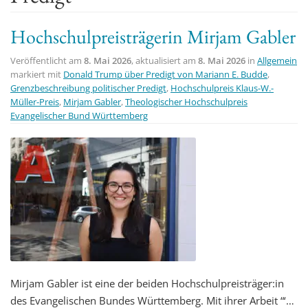
t
Hochschulpreisträgerin Mirjam Gabler
i
o
Veröffentlicht am
8. Mai 2026
, aktualisiert am
8. Mai 2026
in
Allgemein
n
markiert mit
Donald Trump über Predigt von Mariann E. Budde
,
Grenzbeschreibung politischer Predigt
,
Hochschulpreis Klaus-W.-
Müller-Preis
,
Mirjam Gabler
,
Theologischer Hochschulpreis
Evangelischer Bund Württemberg
Mirjam Gabler ist eine der beiden Hochschulpreisträger:in
des Evangelischen Bundes Württemberg. Mit ihrer Arbeit “‘…