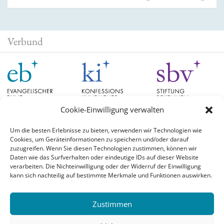
Verbund
Cookie-Einwilligung verwalten
Um die besten Erlebnisse zu bieten, verwenden wir Technologien wie
Cookies, um Geräteinformationen zu speichern und/oder darauf
Schlagwörter
zuzugreifen. Wenn Sie diesen Technologien zustimmen, können wir
Daten wie das Surfverhalten oder eindeutige IDs auf dieser Website
verarbeiten. Die Nichteinwilligung oder der Widerruf der Einwilligung
EB Hessen
Christian Schad
Diskussion
#aufgetischt
EB Bayern
Evangelische
kann sich nachteilig auf bestimmte Merkmale und Funktionen auswirken.
Evangelischer Bund
Kirchen
Orientierung
Hochschulpreis
konfessionskundliches Institut
Monatslosung
Leuenberger Konkordie
Zustimmen
Monatsspruch
Orthodoxie
römisch-katholische Kirche
Theologie
Reformation