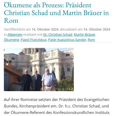
Ökumene als Prozess: Präsident
t
Christian Schad und Martin Bräuer in
i
Rom
o
n
Veröffentlicht am
14. Oktober 2024
, aktualisiert am
14. Oktober 2024
in
Allgemein
markiert mit
Dr. Christian Schad
,
Martin Bräuer
,
Ökumene
,
Papst Franziskus
,
Pater Augustinus Sander
,
Rom
Auf ihrer Romreise setzten der Präsident des Evangelischen
Bundes, Kirchenpräsident em. Dr. h.c. Christian Schad, und
der Ökumene-Referent des Konfessionskundlichen Instituts