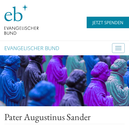
JETZT SPENDEN
EVANGELISCHER BUND
T
o
g
g
l
e
n
a
v
Pater Augustinus Sander
i
g
a