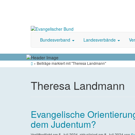
Bundesverband
Landesverbände
Ve
Startseite
»
Beiträge markiert mit "Theresa Landmann"
Theresa Landmann
Evangelische Orientierung
dem Judentum?
Veröffentlicht am
5. Juli 2024
, aktualisiert am
8. Juli 2024
von
Ev