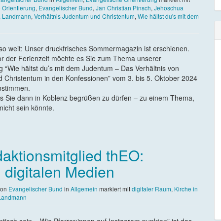
 Orientierung
,
Evangelischer Bund
,
Jan Christian Pinsch
,
Jehoschua
a Landmann
,
Verhältnis Judentum und Christentum
,
Wie hältst du's mit dem
 so weit: Unser druckfrisches Sommermagazin ist erschienen.
vor der Ferienzeit möchte es Sie zum Thema unserer
 “Wie hältst du’s mit dem Judentum – Das Verhältnis von
 Christentum in den Konfessionen” vom 3. bis 5. Oktober 2024
instimmen.
ns Sie dann in Koblenz begrüßen zu dürfen – zu einem Thema,
nicht sein könnte.
ktionsmitglied thEO:
 digitalen Medien
on
Evangelischer Bund
in
Allgemein
markiert mit
digitaler Raum
,
Kirche in
 Landmann
entisch sein – Wie Pfarrer:innen auf Instagram punkten” ist das