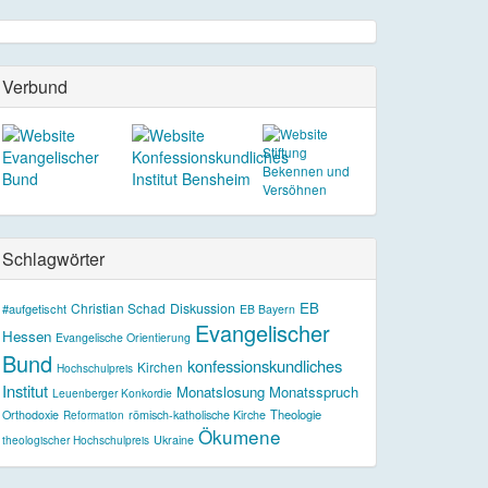
Verbund
Schlagwörter
EB
Christian Schad
Diskussion
#aufgetischt
EB Bayern
Evangelischer
Hessen
Evangelische Orientierung
Bund
konfessionskundliches
Kirchen
Hochschulpreis
Institut
Monatslosung
Monatsspruch
Leuenberger Konkordie
Theologie
Orthodoxie
römisch-katholische Kirche
Reformation
Ökumene
theologischer Hochschulpreis
Ukraine