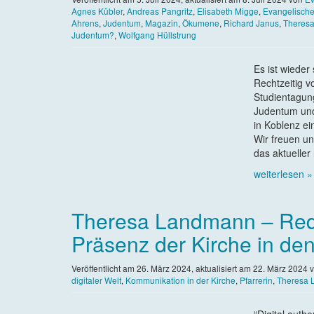
Agnes Kübler
,
Andreas Pangritz
,
Elisabeth Migge
,
Evangelische
Ahrens
,
Judentum
,
Magazin
,
Ökumene
,
Richard Janus
,
Theres
Judentum?
,
Wolfgang Hüllstrung
Es ist wieder
Rechtzeitig 
Studientagung
Judentum und
in Koblenz e
Wir freuen u
das aktueller 
weiterlesen »
Theresa Landmann – Reda
Präsenz der Kirche in den
Veröffentlicht am
26. März 2024
, aktualisiert am
22. März 2024
v
digitaler Welt
,
Kommunikation in der Kirche
,
Pfarrerin
,
Theresa
“Digital auth