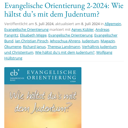
Evangelische Orientierung 2-2024: Wie
t
hältst du’s mit dem Judentum?
i
o
Veröffentlicht am
5. Juli 2024
, aktualisiert am
8. Juli 2024
in
Allgemein
,
n
Evangelische Orientierung
markiert mit
Agnes Kübler
,
Andreas
Pangritz
,
Elisabeth Migge
,
Evangelische Orientierung
,
Evangelischer
Bund
,
Jan Christian Pinsch
,
Jehoschua Ahrens
,
Judentum
,
Magazin
,
Ökumene
,
Richard Janus
,
Theresa Landmann
,
Verhältnis Judentum
und Christentum
,
Wie hältst du's mit dem Judentum?
,
Wolfgang
Hüllstrung