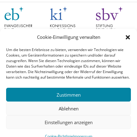
Cookie-Einwilligung verwalten
Um die besten Erlebnisse zu bieten, verwenden wir Technologien wie
Cookies, um Geräteinformationen zu speichern und/oder darauf
Schlagwörter
zuzugreifen. Wenn Sie diesen Technologien zustimmen, können wir
Daten wie das Surfverhalten oder eindeutige IDs auf dieser Website
verarbeiten. Die Nichteinwilligung oder der Widerruf der Einwilligung
EB Hessen
Christian Schad
Diskussion
#aufgetischt
EB Bayern
Evangelische
kann sich nachteilig auf bestimmte Merkmale und Funktionen auswirken.
Evangelischer Bund
Kirchen
Orientierung
Hochschulpreis
konfessionskundliches Institut
Monatslosung
Leuenberger Konkordie
Zustimmen
Monatsspruch
Orthodoxie
römisch-katholische Kirche
Theologie
Reformation
Ökumene
Ablehnen
Ukraine
theologischer Hochschulpreis
Einstellungen anzeigen
© 2026 Evangelischer Bund |
Login
Cookie-Richtlinie
Impressum