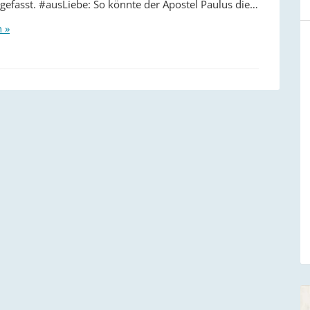
fasst. #ausLiebe: So könnte der Apostel Paulus die…
n »