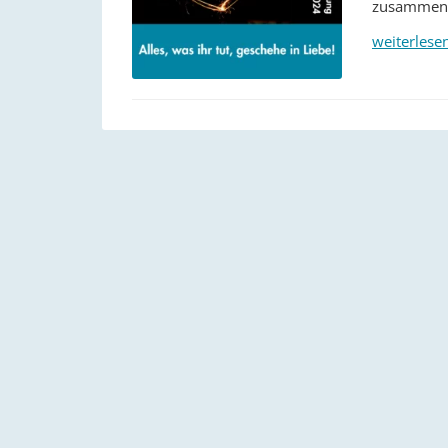
zusammenge
weiterlese