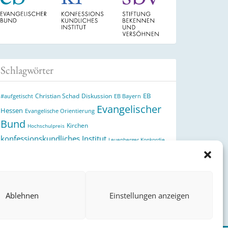
Schlagwörter
EB
Christian Schad
Diskussion
#aufgetischt
EB Bayern
Evangelischer
Hessen
Evangelische Orientierung
Bund
Kirchen
Hochschulpreis
konfessionskundliches Institut
Leuenberger Konkordie
Monatslosung
Monatsspruch
Orthodoxie
Reformation
römisch-katholische Kirche
Theologie
theologischer
Ökumene
Ukraine
Hochschulpreis
Ablehnen
Einstellungen anzeigen