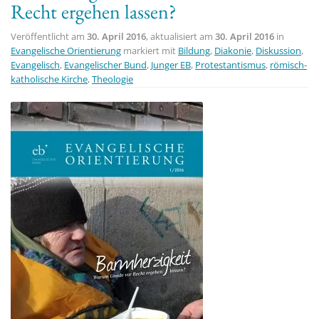
Recht ergehen lassen?
Veröffentlicht am
30. April 2016
, aktualisiert am
30. April 2016
in
Evangelische Orientierung
markiert mit
Bildung
,
Diakonie
,
Diskussion
,
Evangelisch
,
Evangelischer Bund
,
Junger EB
,
Protestantismus
,
römisch-
katholische Kirche
,
Theologie