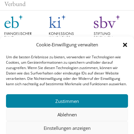
Verbund
Cookie-Einwilligung verwalten
Um die besten Erlebnisse zu bieten, verwenden wir Technologien wie
Cookies, um Geräteinformationen zu speichern und/oder darauf
Schlagwörter
zuzugreifen. Wenn Sie diesen Technologien zustimmen, können wir
Daten wie das Surfverhalten oder eindeutige IDs auf dieser Website
verarbeiten. Die Nichteinwilligung oder der Widerruf der Einwilligung
EB Hessen
Christian Schad
Diskussion
#aufgetischt
EB Bayern
Evangelische
kann sich nachteilig auf bestimmte Merkmale und Funktionen auswirken.
Evangelischer Bund
Kirchen
Orientierung
Hochschulpreis
konfessionskundliches Institut
Monatslosung
Leuenberger Konkordie
Zustimmen
Monatsspruch
Orthodoxie
römisch-katholische Kirche
Theologie
Reformation
Ökumene
Ablehnen
Ukraine
theologischer Hochschulpreis
Einstellungen anzeigen