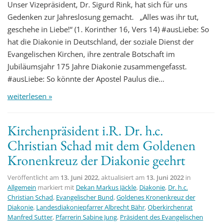
Unser Vizepräsident, Dr. Sigurd Rink, hat sich für uns
Gedenken zur Jahreslosung gemacht. „Alles was ihr tut,
geschehe in Liebe!“ (1. Korinther 16, Vers 14) #ausLiebe: So
hat die Diakonie in Deutschland, der soziale Dienst der
Evangelischen Kirchen, ihre zentrale Botschaft im
Jubiläumsjahr 175 Jahre Diakonie zusammengefasst.
#ausLiebe: So könnte der Apostel Paulus die…
weiterlesen »
Kirchenpräsident i.R. Dr. h.c.
Christian Schad mit dem Goldenen
Kronenkreuz der Diakonie geehrt
Veröffentlicht am
13. Juni 2022
, aktualisiert am
13. Juni 2022
in
Allgemein
markiert mit
Dekan Markus Jäckle
,
Diakonie
,
Dr. h.c.
Christian Schad
,
Evangelischer Bund
,
Goldenes Kronenkreuz der
Diakonie
,
Landesdiakoniepfarrer Albrecht Bähr
,
Oberkirchenrat
Manfred Sutter
,
Pfarrerin Sabine Jung
,
Präsident des Evangelischen