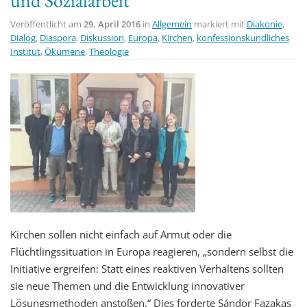
Veröffentlicht am
29. April 2016
in
Allgemein
markiert mit
Diakonie
,
Dialog
,
Diaspora
,
Diskussion
,
Europa
,
Kirchen
,
konfessionskundliches
Institut
,
Ökumene
,
Theologie
Kirchen sollen nicht einfach auf Armut oder die
Flüchtlingssituation in Europa reagieren, „sondern selbst die
Initiative ergreifen: Statt eines reaktiven Verhaltens sollten
sie neue Themen und die Entwicklung innovativer
Lösungsmethoden anstoßen.“ Dies forderte Sándor Fazakas