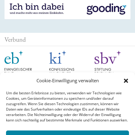
Verbund
Cookie-Einwilligung verwalten
Um die besten Erlebnisse zu bieten, verwenden wir Technologien wie
Cookies, um Geräteinformationen zu speichern und/oder darauf
Schlagwörter
zuzugreifen. Wenn Sie diesen Technologien zustimmen, können wir
Daten wie das Surfverhalten oder eindeutige IDs auf dieser Website
verarbeiten. Die Nichteinwilligung oder der Widerruf der Einwilligung
EB Hessen
Christian Schad
Diskussion
#aufgetischt
EB Bayern
Evangelische
kann sich nachteilig auf bestimmte Merkmale und Funktionen auswirken.
Evangelischer Bund
Kirchen
Orientierung
Hochschulpreis
konfessionskundliches Institut
Monatslosung
Leuenberger Konkordie