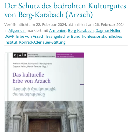
Der Schutz des bedrohten Kulturgutes
t
von Berg-Karabach (Arzach)
i
o
Veröffentlicht am
22. Februar 2024
, aktualisiert am
26. Februar 2024
n
in
Allgemein
markiert mit
Armenien
,
Berg-Karabach
,
Dagmar Heller
,
DGAP
,
Erbe von Arzach
,
Evangelischer Bund
,
konfessionskundliches
Institut
,
Konrad-Adenauer-Stiftung