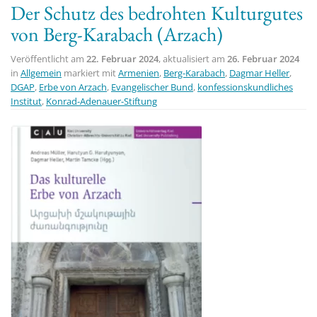
Der Schutz des bedrohten Kulturgutes
t
von Berg-Karabach (Arzach)
i
o
Veröffentlicht am
22. Februar 2024
, aktualisiert am
26. Februar 2024
n
in
Allgemein
markiert mit
Armenien
,
Berg-Karabach
,
Dagmar Heller
,
DGAP
,
Erbe von Arzach
,
Evangelischer Bund
,
konfessionskundliches
Institut
,
Konrad-Adenauer-Stiftung