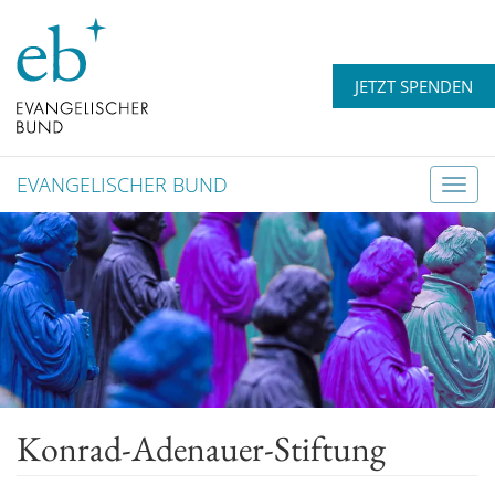
JETZT SPENDEN
EVANGELISCHER BUND
T
o
g
g
l
e
n
a
v
Konrad-Adenauer-Stiftung
i
g
a