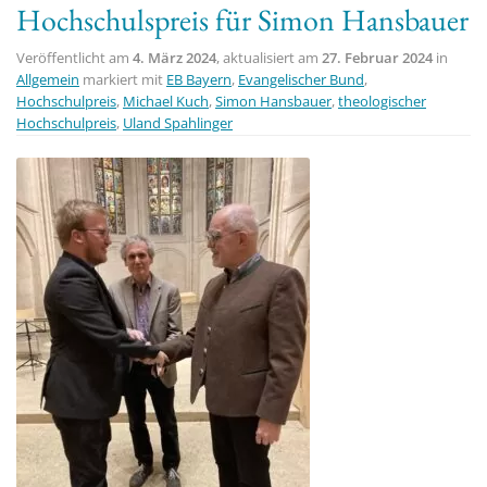
Hochschulspreis für Simon Hansbauer
t
i
Veröffentlicht am
4. März 2024
, aktualisiert am
27. Februar 2024
in
o
Allgemein
markiert mit
EB Bayern
,
Evangelischer Bund
,
Hochschulpreis
,
Michael Kuch
,
Simon Hansbauer
,
theologischer
n
Hochschulpreis
,
Uland Spahlinger