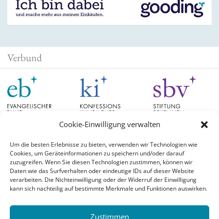
Verbund
Cookie-Einwilligung verwalten
Um die besten Erlebnisse zu bieten, verwenden wir Technologien wie
Cookies, um Geräteinformationen zu speichern und/oder darauf
Schlagwörter
zuzugreifen. Wenn Sie diesen Technologien zustimmen, können wir
Daten wie das Surfverhalten oder eindeutige IDs auf dieser Website
verarbeiten. Die Nichteinwilligung oder der Widerruf der Einwilligung
EB Hessen
Christian Schad
Diskussion
#aufgetischt
EB Bayern
Evangelische
kann sich nachteilig auf bestimmte Merkmale und Funktionen auswirken.
Evangelischer Bund
Kirchen
Orientierung
Hochschulpreis
konfessionskundliches Institut
Monatslosung
Leuenberger Konkordie
Zustimmen