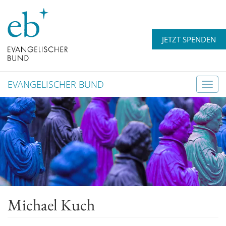
JETZT SPENDEN
EVANGELISCHER BUND
T
o
g
g
l
e
n
a
v
Michael Kuch
i
g
a