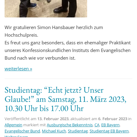
Wir gratulieren Simon Hansbauer herzlich zum
Hochschulpreis.
Es freut uns ganz besonders, dass ein ehemaliger Praktikant
unseres Konfessionskundlichen Instituts dem Evangelischen
Bund nach wie vor verbunden ist.
weiterlesen »
Studientag: “Echt jetzt? Unser
Glaube!” am Samstag, 11. März 2023,
10.30 Uhr bis 17.00 Uhr
Veröffentlicht am
13. Februar 2023
, aktualisiert am
6. Februar 2023
in
Allgemein
markiert mit
Ausburgische Bekenntnis
,
CA
,
EB Bayern
,
Evangelischer Bund
,
Michael Kuch
,
Studientag
,
Studientag EB Bayern
,
Walter Sparn