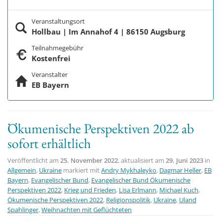
Veranstaltungsort
Hollbau | Im Annahof 4 | 86150 Augsburg
Teilnahmegebühr
Kostenfrei
Veranstalter
EB Bayern
Ökumenische Perspektiven 2022 ab
sofort erhältlich
Veröffentlicht am
25. November 2022
, aktualisiert am
29. Juni 2023
in
Allgemein
,
Ukraine
markiert mit
Andry Mykhaleyko
,
Dagmar Heller
,
EB
Bayern
,
Evangelischer Bund
,
Evangelischer Bund Ökumenische
Perspektiven 2022
,
Krieg und Frieden
,
Lisa Erlmann
,
Michael Kuch
,
Ökumenische Perspektiven 2022
,
Religionspolitik
,
Ukraine
,
Uland
Spahlinger
,
Weihnachten mit Geflüchteten