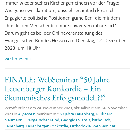
Immer wieder stehen Kirchengemeinden vor der Frage:
Wie gehen wir damit um, dass ehrenamtlich kirchlich
Engagierte politische Positionen gutheißen, die mit dem
christlichen Menschenbild nur schwer vereinbar sind?
Darum geht es bei der Onlineveranstaltung des
Evangelischen Bundes Hessen am Dienstag, 12. Dezember
2023, um 18 Uhr.
weiterlesen »
FINALE: WebSeminar “50 Jahre
Leuenberger Konkordie – Ein
ökumenisches Erfolgsmodell?!”
Veröffentlicht am
24. November 2023
, aktualisiert am
24. November
2023
in
Allgemein
markiert mit
50 Jahre Leuenberg
,
Burkhard
Neumann
,
Evangelischer Bund
,
Georgios Vlantis
,
katholisch
,
Leuenberg
,
Leuenberger Konkordie
,
Orthodoxie
,
WebSeminar