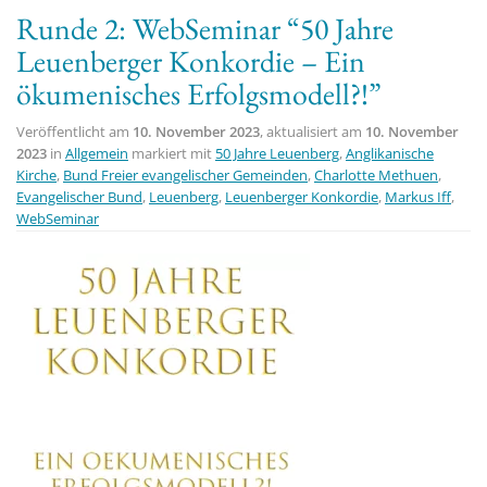
Runde 2: WebSeminar “50 Jahre
Leuenberger Konkordie – Ein
ökumenisches Erfolgsmodell?!”
Veröffentlicht am
10. November 2023
, aktualisiert am
10. November
2023
in
Allgemein
markiert mit
50 Jahre Leuenberg
,
Anglikanische
Kirche
,
Bund Freier evangelischer Gemeinden
,
Charlotte Methuen
,
Evangelischer Bund
,
Leuenberg
,
Leuenberger Konkordie
,
Markus Iff
,
WebSeminar