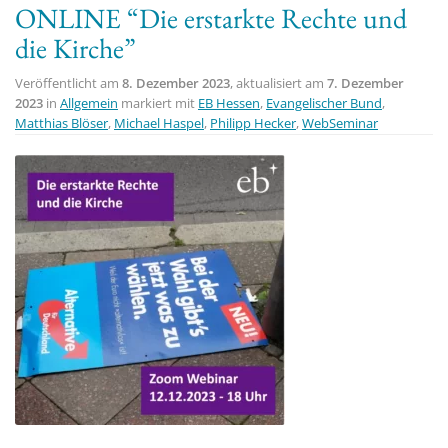
ONLINE “Die erstarkte Rechte und
t
die Kirche”
i
o
Veröffentlicht am
8. Dezember 2023
, aktualisiert am
7. Dezember
n
2023
in
Allgemein
markiert mit
EB Hessen
,
Evangelischer Bund
,
Matthias Blöser
,
Michael Haspel
,
Philipp Hecker
,
WebSeminar