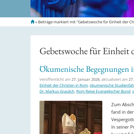
S
»
Beiträge markiert mit "Gebetswoche für Einheit der Ch
t
a
r
t
Gebetswoche für Einheit 
s
e
i
Ökumenische Begegnungen 
t
e
Veröffentlicht am
27. Januar 2026
, aktualisiert am
27
Einheit der Christen in Rom
,
ökumenische Studienfah
Dr. Markus Graulich
,
Rom Reise Evangelischer Bund
,
Zum Abschl
fand in der
Vespergotte
In seiner P