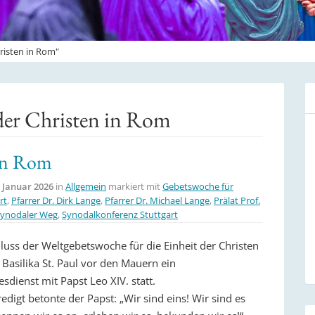
risten in Rom"
der Christen in Rom
in Rom
. Januar 2026
in
Allgemein
markiert mit
Gebetswoche für
rt
,
Pfarrer Dr. Dirk Lange
,
Pfarrer Dr. Michael Lange
,
Prälat Prof.
synodaler Weg
,
Synodalkonferenz Stuttgart
uss der Weltgebetswoche für die Einheit der Christen
 Basilika St. Paul vor den Mauern ein
sdienst mit Papst Leo XIV. statt.
redigt betonte der Papst: „Wir sind eins! Wir sind es