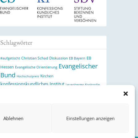
Schlagwörter
EB
Christian Schad
Diskussion
#aufgetischt
EB Bayern
Evangelischer
Hessen
Evangelische Orientierung
Bund
Kirchen
Hochschulpreis
konfessionskundliches Institut
Leuenberger Konkordie
Monatslosung
Monatsspruch
Orthodoxie
Reformation
römisch-katholische Kirche
Theologie
theologischer
Ökumene
Ukraine
Hochschulpreis
Ablehnen
Einstellungen anzeigen