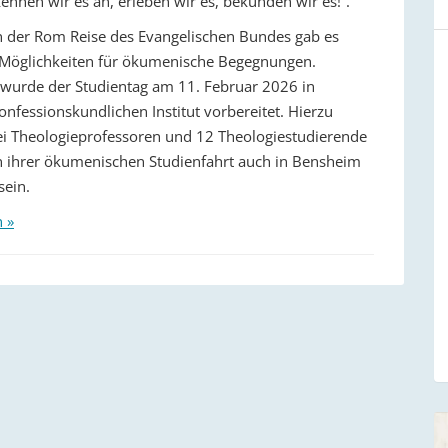
kennen wir es an, erleben wir es, bekunden wir es!“.
der Rom Reise des Evangelischen Bundes gab es
 Möglichkeiten für ökumenische Begegnungen.
urde der Studientag am 11. Februar 2026 in
nfessionskundlichen Institut vorbereitet. Hierzu
i Theologieprofessoren und 12 Theologiestudierende
ihrer ökumenischen Studienfahrt auch in Bensheim
sein.
n »