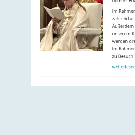
bereits! Er
Im Rahmen 
zahlreiche
Außerdem w
unserem Ko
werden dre
im Rahmen 
zu Besuch 
weiterlese