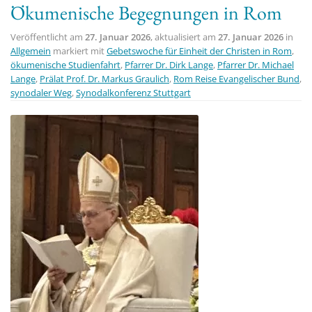
Ökumenische Begegnungen in Rom
t
i
Veröffentlicht am
27. Januar 2026
, aktualisiert am
27. Januar 2026
in
o
Allgemein
markiert mit
Gebetswoche für Einheit der Christen in Rom
,
ökumenische Studienfahrt
,
Pfarrer Dr. Dirk Lange
,
Pfarrer Dr. Michael
n
Lange
,
Prälat Prof. Dr. Markus Graulich
,
Rom Reise Evangelischer Bund
,
synodaler Weg
,
Synodalkonferenz Stuttgart