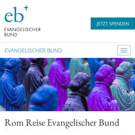
JETZT SPENDEN
EVANGELISCHER BUND
T
o
g
g
l
e
n
a
v
Rom Reise Evangelischer Bund
i
g
a