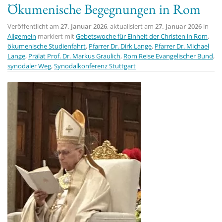
Ökumenische Begegnungen in Rom
t
i
Veröffentlicht am
27. Januar 2026
, aktualisiert am
27. Januar 2026
in
o
Allgemein
markiert mit
Gebetswoche für Einheit der Christen in Rom
,
ökumenische Studienfahrt
,
Pfarrer Dr. Dirk Lange
,
Pfarrer Dr. Michael
n
Lange
,
Prälat Prof. Dr. Markus Graulich
,
Rom Reise Evangelischer Bund
,
synodaler Weg
,
Synodalkonferenz Stuttgart