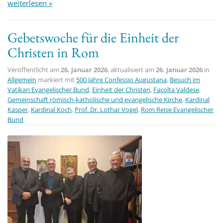
weiterlesen »
Gebetswoche für die Einheit der
Christen in Rom
Veröffentlicht am
26. Januar 2026
, aktualisiert am
26. Januar 2026
in
Allgemein
markiert mit
500 Jahre Confessio Augustana
,
Besuch im
Vatikan Evangelischer Bund
,
Einheit der Christen
,
Facolta Valdese
,
Gemeinschaft römisch-katholische und evangelische Kirche
,
Kardinal
Kasper
,
Kardinal Koch
,
Prof. Dr. Lothar Vogel
,
Rom Reise Evangelischer
Bund