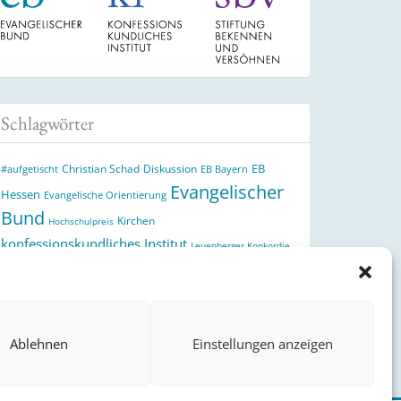
Schlagwörter
EB
Christian Schad
Diskussion
#aufgetischt
EB Bayern
Evangelischer
Hessen
Evangelische Orientierung
Bund
Kirchen
Hochschulpreis
konfessionskundliches Institut
Leuenberger Konkordie
Monatslosung
Monatsspruch
Orthodoxie
Reformation
römisch-katholische Kirche
Theologie
theologischer
Ökumene
Ukraine
Hochschulpreis
Ablehnen
Einstellungen anzeigen