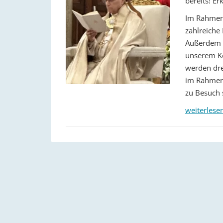
bereits! Er
Im Rahmen 
zahlreiche
Außerdem w
unserem Ko
werden dre
im Rahmen 
zu Besuch 
weiterlese