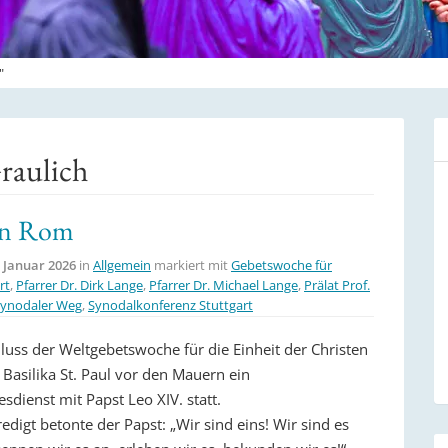
"
raulich
in Rom
. Januar 2026
in
Allgemein
markiert mit
Gebetswoche für
rt
,
Pfarrer Dr. Dirk Lange
,
Pfarrer Dr. Michael Lange
,
Prälat Prof.
synodaler Weg
,
Synodalkonferenz Stuttgart
uss der Weltgebetswoche für die Einheit der Christen
 Basilika St. Paul vor den Mauern ein
sdienst mit Papst Leo XIV. statt.
redigt betonte der Papst: „Wir sind eins! Wir sind es