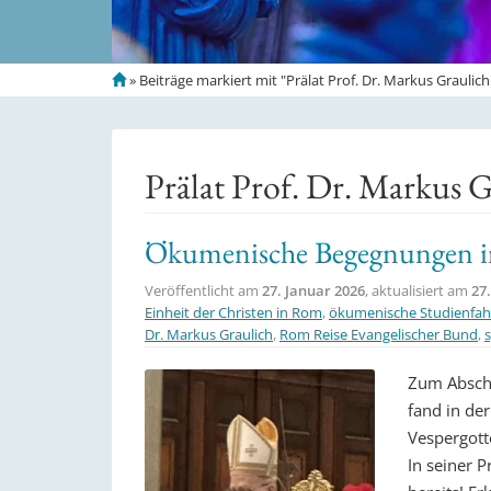
S
»
Beiträge markiert mit "Prälat Prof. Dr. Markus Graulich
t
a
r
t
Prälat Prof. Dr. Markus G
s
e
i
Ökumenische Begegnungen 
t
e
Veröffentlicht am
27. Januar 2026
, aktualisiert am
27
Einheit der Christen in Rom
,
ökumenische Studienfah
Dr. Markus Graulich
,
Rom Reise Evangelischer Bund
,
Zum Abschl
fand in der
Vespergotte
In seiner P