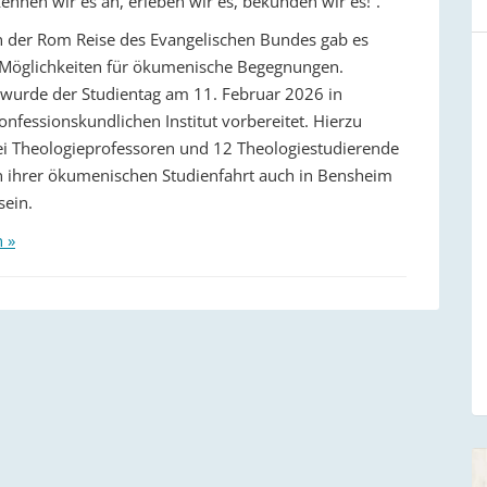
kennen wir es an, erleben wir es, bekunden wir es!“.
der Rom Reise des Evangelischen Bundes gab es
 Möglichkeiten für ökumenische Begegnungen.
urde der Studientag am 11. Februar 2026 in
nfessionskundlichen Institut vorbereitet. Hierzu
i Theologieprofessoren und 12 Theologiestudierende
ihrer ökumenischen Studienfahrt auch in Bensheim
sein.
n »