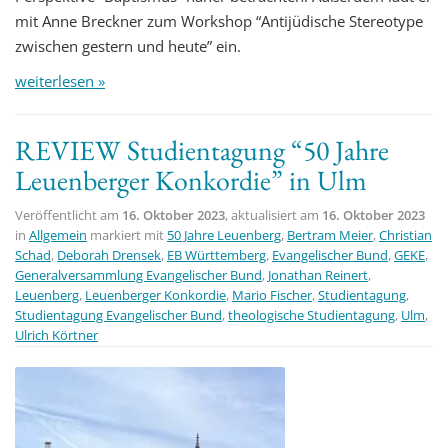
mit Anne Breckner zum Workshop “Antijüdische Stereotype
zwischen gestern und heute” ein.
weiterlesen »
REVIEW Studientagung “50 Jahre
Leuenberger Konkordie” in Ulm
Veröffentlicht am
16. Oktober 2023
, aktualisiert am
16. Oktober 2023
in
Allgemein
markiert mit
50 Jahre Leuenberg
,
Bertram Meier
,
Christian
Schad
,
Deborah Drensek
,
EB Württemberg
,
Evangelischer Bund
,
GEKE
,
Generalversammlung Evangelischer Bund
,
Jonathan Reinert
,
Leuenberg
,
Leuenberger Konkordie
,
Mario Fischer
,
Studientagung
,
Studientagung Evangelischer Bund
,
theologische Studientagung
,
Ulm
,
Ulrich Körtner