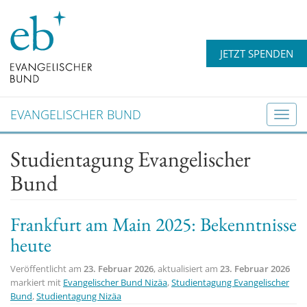
JETZT SPENDEN
EVANGELISCHER BUND
T
o
Studientagung Evangelischer
g
g
Bund
l
e
Frankfurt am Main 2025: Bekenntnisse
n
a
heute
v
Veröffentlicht am
23. Februar 2026
, aktualisiert am
23. Februar 2026
i
markiert mit
Evangelischer Bund Nizäa
,
Studientagung Evangelischer
g
Bund
,
Studientagung Nizäa
a