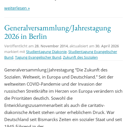
weiterlesen »
Generalversammlung/Jahrestagung
2026 in Berlin
Veröffentlicht am
28. November 2014
, aktualisiert am
30. April 2026
markiert mit
Studientagung Diakonie
,
Studientagung Evangelischer
Bund
,
Tagung Evangelischer Bund
,
Zukunft des Sozialen
Generalversammlung|Jahrestagung “Die Zukunft des
Sozialen. Weltweit, in Europa und Deutschland.” Seit der
weltweiten COVID-Pandemie und der Invasion der
russischen Streitkräfte im Herzen von Europa verändern sich
die Prioritäten deutlich. Sowohl die
Entwicklungszusammenarbeit als auch die caritativ-
diakonische Arbeit stehen unter erheblichem Druck. War
Deutschland seit Bismarcks Zeiten ein sozialer Staat und seit
1945 führend in der…