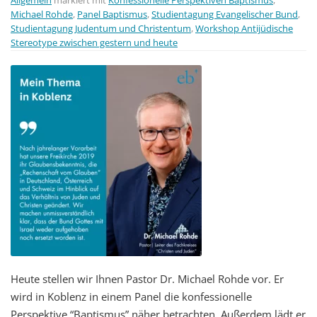
Allgemein
markiert mit
Konfessionelle Perspektiven Baptismus
,
Michael Rohde
,
Panel Baptismus
,
Studientagung Evangelischer Bund
,
Studientagung Judentum und Christentum
,
Workshop Antijüdische
Stereotype zwischen gestern und heute
Heute stellen wir Ihnen Pastor Dr. Michael Rohde vor. Er
wird in Koblenz in einem Panel die konfessionelle
Perspektive “Baptismus” näher betrachten. Außerdem lädt er