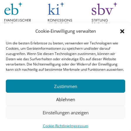
Cookie-Einwilligung verwalten
Um die besten Erlebnisse zu bieten, verwenden wir Technologien wie
Cookies, um Geräteinformationen zu speichern und/oder darauf
Schlagwörter
zuzugreifen. Wenn Sie diesen Technologien zustimmen, können wir
Daten wie das Surfverhalten oder eindeutige IDs auf dieser Website
verarbeiten. Die Nichteinwilligung oder der Widerruf der Einwilligung
EB Hessen
Christian Schad
Diskussion
#aufgetischt
EB Bayern
Evangelische
kann sich nachteilig auf bestimmte Merkmale und Funktionen auswirken.
Evangelischer Bund
Kirchen
Orientierung
Hochschulpreis
konfessionskundliches Institut
Monatslosung
Leuenberger Konkordie
Zustimmen
Monatsspruch
Orthodoxie
römisch-katholische Kirche
Theologie
Reformation
Ökumene
Ablehnen
Ukraine
theologischer Hochschulpreis
Einstellungen anzeigen
© 2026 Evangelischer Bund |
Login
Cookie-Richtlinie
Impressum