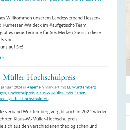
iches Willkommen unserem Landesverband Hessen-
 Kurhessen-Waldeck im #aufgetischt-Team.
ibt es neue Termine für Sie. Merken Sie sich diese
ts vor.
uns auf Sie!
n »
.-Müller-Hochschulpreis
. Januar 2024
in
Allgemein
markiert mit
EB Württemberg
,
ngen
,
Hochschulpreis
,
Klaus-W.-Müller-Preis
,
Krisen
,
heologischer Hochschulpreis
esverband Württemberg vergibt auch in 2024 wieder
ehrten Klaus-W.-Müller-Hochschulpreis.
die sich aus den verschiedenen theologischen und