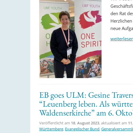
Geschäftsf
den Rat de
Herzlichen 
neue Aufga
weiterlese
EB goes ULM: Gesine Traversa
“Leuenberg leben. Als württe
Waldenserkirche” am 6. Okto
Veröffentlicht am
18. August 2023
, aktualisiert am
11
Württemberg
,
Evangelischer Bund
,
Generalversamml