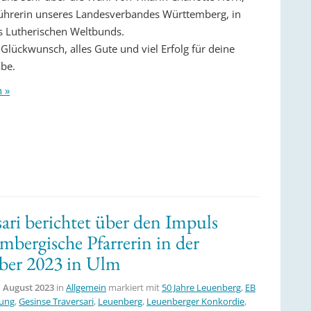
ührerin unseres Landesverbandes Württemberg, in
s Lutherischen Weltbunds.
Glückwunsch, alles Gute und viel Erfolg für deine
be.
n »
ri berichtet über den Impuls
mbergische Pfarrerin in der
ber 2023 in Ulm
. August 2023
in
Allgemein
markiert mit
50 Jahre Leuenberg
,
EB
ung
,
Gesinse Traversari
,
Leuenberg
,
Leuenberger Konkordie
,