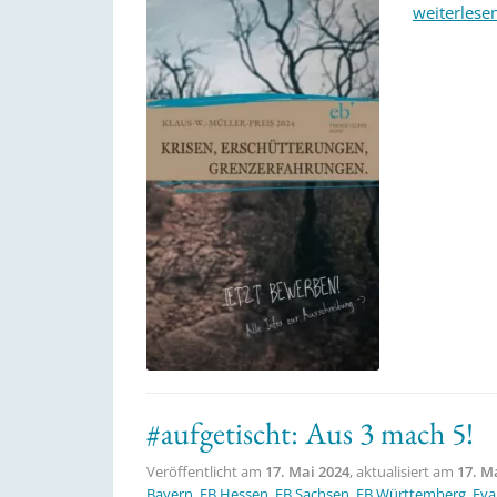
weiterlese
#aufgetischt: Aus 3 mach 5!
Veröffentlicht am
17. Mai 2024
, aktualisiert am
17. M
Bayern
,
EB Hessen
,
EB Sachsen
,
EB Württemberg
,
Eva