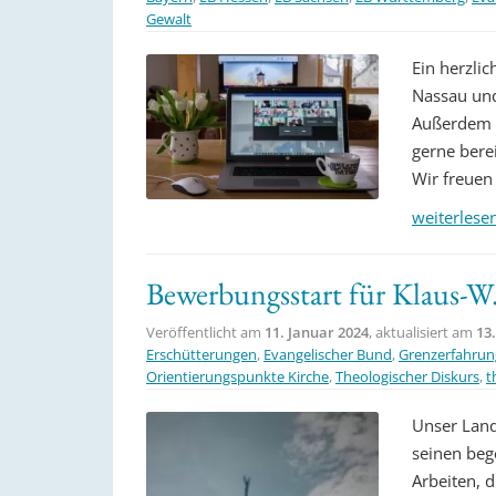
Gewalt
Ein herzl
Nassau und
Außerdem g
gerne berei
Wir freuen 
weiterlese
Bewerbungsstart für Klaus-W
Veröffentlicht am
11. Januar 2024
, aktualisiert am
13
Erschütterungen
,
Evangelischer Bund
,
Grenzerfahru
Orientierungspunkte Kirche
,
Theologischer Diskurs
,
t
Unser Land
seinen beg
Arbeiten, 