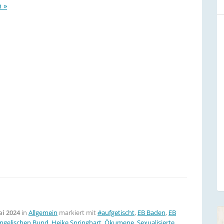
n »
ai 2024
in
Allgemein
markiert mit
#aufgetischt
,
EB Baden
,
EB
ngelischen Bund
,
Heike Springhart
,
Ökumene
,
Sexualisierte