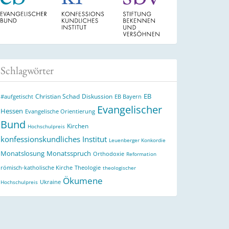
Schlagwörter
EB
Christian Schad
Diskussion
#aufgetischt
EB Bayern
Evangelischer
Hessen
Evangelische Orientierung
Bund
Kirchen
Hochschulpreis
konfessionskundliches Institut
Leuenberger Konkordie
Monatslosung
Monatsspruch
Orthodoxie
Reformation
römisch-katholische Kirche
Theologie
theologischer
Ökumene
Ukraine
Hochschulpreis