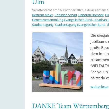
Ulm
Veröffentlicht am
16. Oktober 2023
, aktualisiert am
1
Bertram Meier
,
Christian Schad
,
Deborah Drensek
,
EB
Generalversammlung Evangelischer Bund
,
Jonathan R
Studientagung
,
Studientagung Evangelischer Bund
,
t
Die diesjä
Jubiläums 
große Reso
dem In- un
zusammen. 
“VIELFALT
See you in
hältst du 
weiterlese
DANKE Team Württemberg