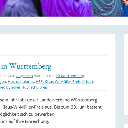
s in Württemberg
ni 2024
in
Allgemein
markiert mit
EB Württemberg
,
ngen
,
Hochschulpreis
,
HSP
,
Klaus-W.-Müller-Preis
,
Krisen
,
heologischer Hochschulpreis
esem Jahr lobt unser Landesverband Württemberg
 Klaus-W.-Müller-Preis aus. Bis zum 30. Juni besteht
öglichkeit sich zu bewerben.
uns auf Ihre Einreichung.