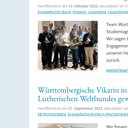
Veröffentlicht am
13. Oktober 2023
, aktualisiert am
1
Evangelischer Bund
,
Koblenz
,
Leuenberg
,
Leuenberge
Team Württ
Studientag
Wir sagen 
Engagement
unseren He
zurück.
weiterlese
Württembergische Vikarin i
Lutherischen Weltbundes ge
Veröffentlicht am
21. September 2023
, aktualisiert 
EB Württemberg
,
Evangelische Kirche in Württember
Wir freuen