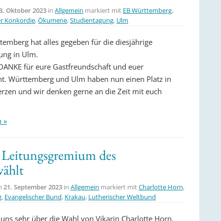
3. Oktober 2023
in
Allgemein
markiert mit
EB Württemberg
,
r Konkordie
,
Ökumene
,
Studientagung
,
Ulm
emberg hat alles gegeben für die diesjährige
ung in Ulm.
DANKE für eure Gastfreundschaft und euer
. Württemberg und Ulm haben nun einen Platz in
rzen und wir denken gerne an die Zeit mit euch
n »
n Leitungsgremium des
wählt
am
21. September 2023
in
Allgemein
markiert mit
Charlotte Horn
,
g
,
Evangelischer Bund
,
Krakau
,
Lutherischer Weltbund
 uns sehr über die Wahl von Vikarin Charlotte Horn,