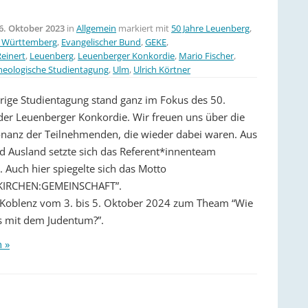
6. Oktober 2023
in
Allgemein
markiert mit
50 Jahre Leuenberg
,
 Württemberg
,
Evangelischer Bund
,
GEKE
,
einert
,
Leuenberg
,
Leuenberger Konkordie
,
Mario Fischer
,
heologische Studientagung
,
Ulm
,
Ulrich Körtner
hrige Studientagung stand ganz im Fokus des 50.
der Leuenberger Konkordie. Wir freuen uns über die
nanz der Teilnehmenden, die wieder dabei waren. Aus
d Ausland setzte sich das Referent*innenteam
Auch hier spiegelte sich das Motto
:KIRCHEN:GEMEINSCHAFT”.
 Koblenz vom 3. bis 5. Oktober 2024 zum Theam “Wie
es mit dem Judentum?”.
n »