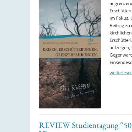
angrenzend
Erschütter
im Fokus. 
Beitrag zu
kirchlichen
Erschütter
aufzeigen,
Gegenwart 
Einsendesc
weiterlese
REVIEW Studientagung “50 J