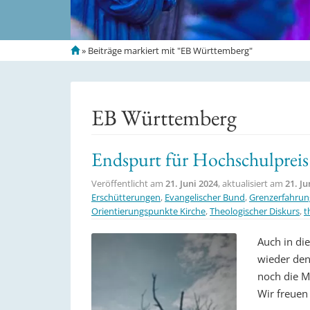
S
»
Beiträge markiert mit "EB Württemberg"
t
a
r
t
EB Württemberg
s
e
i
Endspurt für Hochschulprei
t
e
Veröffentlicht am
21. Juni 2024
, aktualisiert am
21. Ju
Erschütterungen
,
Evangelischer Bund
,
Grenzerfahru
Orientierungspunkte Kirche
,
Theologischer Diskurs
,
t
Auch in di
wieder den
noch die M
Wir freuen 