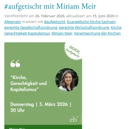
#aufgetischt mit Miriam Meir
Veröffentlicht am
26. Februar 2026
, aktualisiert am
15. Juni 2026
in
Allgemein
markiert mit
#aufgetischt
,
Evangelische Kirche Sachsen
,
gerechte Gesellschaftsordnung
,
gerechte Wirtschaftsordnung
,
Kirche
Gerechtigkeit Kapitalismus
,
Miriam Meir
,
Verantwortung der Kirchen