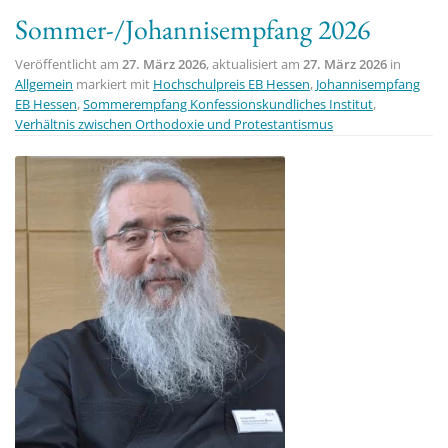
Sommer-/Johannisempfang 2026
Veröffentlicht am
27. März 2026
, aktualisiert am
27. März 2026
in
Allgemein
markiert mit
Hochschulpreis EB Hessen
,
Johannisempfang
EB Hessen
,
Sommerempfang Konfessionskundliches Institut
,
Verhältnis zwischen Orthodoxie und Protestantismus