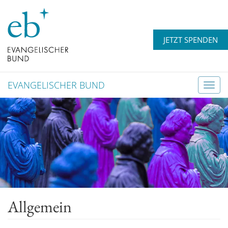
JETZT SPENDEN
EVANGELISCHER BUND
T
o
g
g
l
e
n
a
v
Allgemein
i
g
a