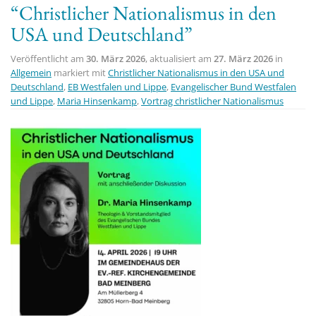
“Christlicher Nationalismus in den
t
USA und Deutschland”
i
o
Veröffentlicht am
30. März 2026
, aktualisiert am
27. März 2026
in
n
Allgemein
markiert mit
Christlicher Nationalismus in den USA und
Deutschland
,
EB Westfalen und Lippe
,
Evangelischer Bund Westfalen
und Lippe
,
Maria Hinsenkamp
,
Vortrag christlicher Nationalismus