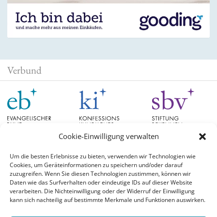
Verbund
Cookie-Einwilligung verwalten
Um die besten Erlebnisse zu bieten, verwenden wir Technologien wie
Cookies, um Geräteinformationen zu speichern und/oder darauf
Schlagwörter
zuzugreifen. Wenn Sie diesen Technologien zustimmen, können wir
Daten wie das Surfverhalten oder eindeutige IDs auf dieser Website
verarbeiten. Die Nichteinwilligung oder der Widerruf der Einwilligung
EB Hessen
Christian Schad
Diskussion
#aufgetischt
EB Bayern
Evangelische
kann sich nachteilig auf bestimmte Merkmale und Funktionen auswirken.
Evangelischer Bund
Kirchen
Orientierung
Hochschulpreis