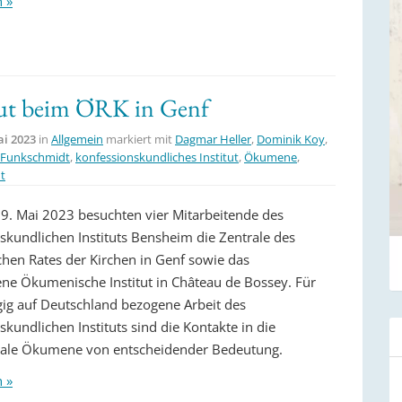
n »
tut beim ÖRK in Genf
ai 2023
in
Allgemein
markiert mit
Dagmar Heller
,
Dominik Koy
,
 Funkschmidt
,
konfessionskundliches Institut
,
Ökumene
,
t
 9. Mai 2023 besuchten vier Mitarbeitende des
skundlichen Instituts Bensheim die Zentrale des
en Rates der Kirchen in Genf sowie das
ne Ökumenische Institut in Château de Bossey. Für
gig auf Deutschland bezogene Arbeit des
kundlichen Instituts sind die Kontakte in die
nale Ökumene von entscheidender Bedeutung.
n »