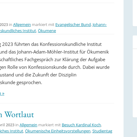
 2023
in
Allgemein
markiert mit
Evangelischer Bund
,
Johann-
skundliches Institut
,
Ökumene
g 2023 führten das Konfessionskundliche Institut
nd das Johann-Adam-Möhler-Institut für Ökumenik
schaftliches Fachgespräch zur Klärung der Aufgabe
gen Rolle von Konfessionskunde durch. Dabei wurde
ustand und die Zukunft der Disziplin
nskunde gesprochen.
n »
m Wortlaut
pril 2023
in
Allgemein
markiert mit
Besuch Kardinal Koch
,
ches Institut
,
Ökumenische Einheitsvorstellungen
,
Studientag