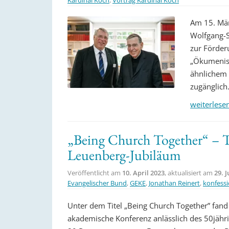
Am 15. Mär
Wolfgang-S
zur Förderu
„Ökumenisc
ähnlichem W
zugänglich
weiterlese
„Being Church Together“ – 
Leuenberg-Jubiläum
Veröffentlicht am
10. April 2023
, aktualisiert am
29. 
Evangelischer Bund
,
GEKE
,
Jonathan Reinert
,
konfessi
Unter dem Titel „Being Church Together” fand
akademische Konferenz anlässlich des 50jähri