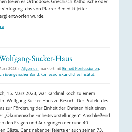
nen (seien es Orthodoxe, Griechisch-Katholische oder
 Verfügung, das von Pfarrer Benedikt Jetter
rg) entworfen wurde.
n »
 Wolfgang-Sucker-Haus
März 2023
in
Allgemein
markiert mit
Einheit Konfessionen
,
och Evangelischer Bund
,
konfessionskundliches Institut
,
h, 15. März 2023, war Kardinal Koch zu einem
 im Wolfgang-Sucker-Haus zu Besuch. Der Präfekt des
s zur Förderung der Einheit der Christen hielt einen
er „Ökumenische Einheitsvorstellungen“. Anschließend
 sich den Fragen und Anregungen der rund 40
ten Gäste. Ganz nebenbei feierte er auch seinen 73.