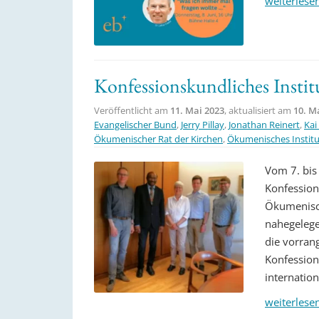
weiterlese
Konfessionskundliches Insti
Veröffentlicht am
11. Mai 2023
, aktualisiert am
10. M
Evangelischer Bund
,
Jerry Pillay
,
Jonathan Reinert
,
Kai
Ökumenischer Rat der Kirchen
,
Ökumenisches Institu
Vom 7. bis
Konfession
Ökumenisch
nahegelege
die vorran
Konfessions
internatio
weiterlese