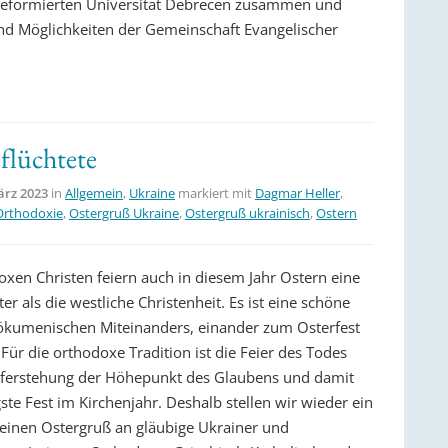
Reformierten Universität Debrecen zusammen und
und Möglichkeiten der Gemeinschaft Evangelischer
flüchtete
ärz 2023
in
Allgemein
,
Ukraine
markiert mit
Dagmar Heller
,
Orthodoxie
,
Ostergruß Ukraine
,
Ostergruß ukrainisch
,
Ostern
oxen Christen feiern auch in diesem Jahr Ostern eine
r als die westliche Christenheit. Es ist eine schöne
ökumenischen Miteinanders, einander zum Osterfest
Für die orthodoxe Tradition ist die Feier des Todes
ferstehung der Höhepunkt des Glaubens und damit
ste Fest im Kirchenjahr. Deshalb stellen wir wieder ein
 einen Ostergruß an gläubige Ukrainer und