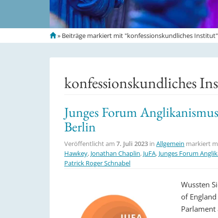
S
»
Beiträge markiert mit "konfessionskundliches Institut"
t
a
r
t
konfessionskundliches Ins
s
e
i
Junges Forum Anglikanismus:
t
Berlin
e
Veröffentlicht am
7. Juli 2023
in
Allgemein
markiert m
Hawkey
,
Jonathan Chaplin
,
JuFA
,
Junges Forum Angli
Patrick Roger Schnabel
Wussten Si
of England
Parlament 