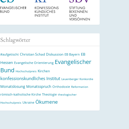
Schlagwörter
EB
Christian Schad
Diskussion
#aufgetischt
EB Bayern
Evangelischer
Hessen
Evangelische Orientierung
Bund
Kirchen
Hochschulpreis
konfessionskundliches Institut
Leuenberger Konkordie
Monatslosung
Monatsspruch
Orthodoxie
Reformation
römisch-katholische Kirche
Theologie
theologischer
Ökumene
Ukraine
Hochschulpreis