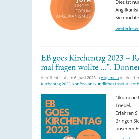
Dies ist n
Anglikanism
Sie möchte
weiterlese
EB goes Kirchentag 2023 – 
mal fragen wollte …”: Donner
Veröffentlicht am
6. Juni 2023
in
Allgemein
markiert 
Kirchentag 2023
,
konfessionskundliches Institut
,
Loth
Ökumene LI
Triebel.
Erfahren S
Bringen Si
unserem Ex