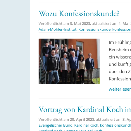
Wozu Konfessionskunde?
Veröffentlicht am
3. Mai 2023
, aktualisiert am
4. Mai
Adam-Möhler-Institut
,
Konfessionskunde
,
konfession
Im Frühlin
Bensheim u
ein wissen
und künfti
über den Z
Konfessio
weiterlese
Vortrag von Kardinal Koch i
Veröffentlicht am
20. April 2023
, aktualisiert am
3. A
Evangelischer Bund
,
Kardinal Koch
,
konfessionskundli
Kardinal Koch
,
Vortrag Kardinal Koch