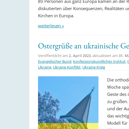
80 Personen aus ganz Europa kamen an der 
diskutierten über Konsequenzen, Realitäten 
Kirchen in Europa.
weiterlesen »
Ostergrüße an ukrainische Ge
Veröffentlicht am
2. April 2023
, aktualisiert am
31. M
Evangelischer Bund
,
konfessionskundliches Institut
,
Ukraine
,
Ukraine Konflikt
,
Ukraine Krieg
Die orthod
Woche späte
Geste des 
zu grüßen. 
und der Au
das wichtig
Modell für