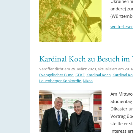
Ukrainerin
andere) zur
(Württembe
weiterlese
Kardinal Koch zu Besuch im
Veröffentlicht am
29. März 2023
, aktualisiert am
29. 
Evangelischer Bund
,
GEKE
,
Kardinal Koch
,
Kardinal K
Leuenberger Konkordie
,
Nizäa
Am Mittwoc
Studientag
Dikasterium
Vortrag üb
stellte er
interessier